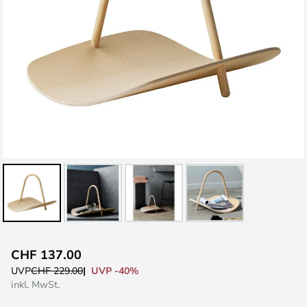
Zum
CHF 137.00
Anfang
UVP -40%
UVP
CHF 229.00
der
inkl. MwSt.
Bildgalerie