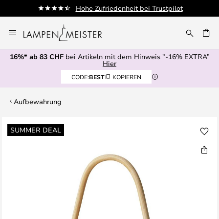
Hohe Zufriedenheit bei Trustpilot
Zum
Inhalt
springen
16%* ab 83 CHF
bei Artikeln mit dem Hinweis "-16% EXTRA”
E
Hier
CODE:
BEST
KOPIEREN
Aufbewahrung
Zum
SUMMER DEAL
Ende
der
Bildgalerie
springen