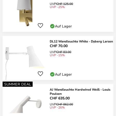
UVP
CHF 125.00
UVP -25%
Auf Lager
DL12 Wandleuchte White - Dyberg Larsen
CHF 70.00
UVP
CHF 83.00
UVP -15%
Auf Lager
SUMMER DEAL
AJ Wandleuchte Hardwired Weiß - Louis
Poulsen
CHF 635.00
UVP
CHF 862.00
UVP -26%