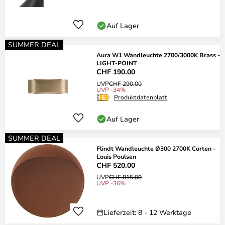
Auf Lager
SUMMER DEAL
Aura W1 Wandleuchte 2700/3000K Brass -
LIGHT-POINT
CHF 190.00
UVP
CHF 290.00
UVP -34%
Produktdatenblatt
Auf Lager
SUMMER DEAL
Flindt Wandleuchte Ø300 2700K Corten -
Louis Poulsen
CHF 520.00
UVP
CHF 815.00
UVP -36%
Lieferzeit: 8 - 12 Werktage