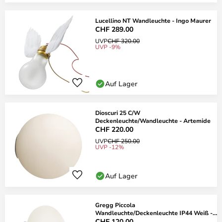
Lucellino NT Wandleuchte - Ingo Maurer
CHF 289.00
UVP
CHF 320.00
UVP -9%
Auf Lager
Dioscuri 25 C/W
Deckenleuchte/Wandleuchte - Artemide
CHF 220.00
UVP
CHF 250.00
UVP -12%
Auf Lager
Gregg Piccola
Wandleuchte/Deckenleuchte IP44 Weiß -
Foscarini
CHF 120.00