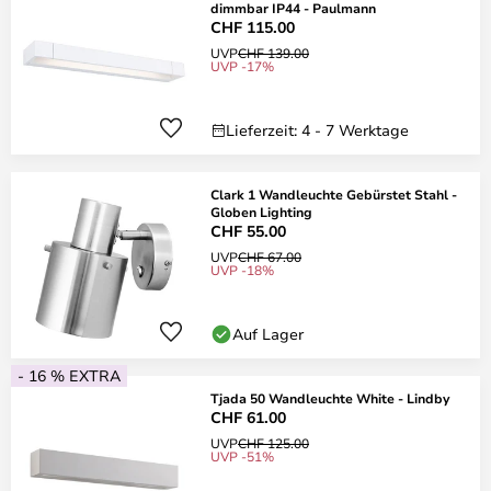
dimmbar IP44 - Paulmann
CHF 115.00
UVP
CHF 139.00
UVP -17%
Lieferzeit: 4 - 7 Werktage
Clark 1 Wandleuchte Gebürstet Stahl -
Globen Lighting
CHF 55.00
UVP
CHF 67.00
UVP -18%
Auf Lager
- 16 % EXTRA
Tjada 50 Wandleuchte White - Lindby
CHF 61.00
UVP
CHF 125.00
UVP -51%