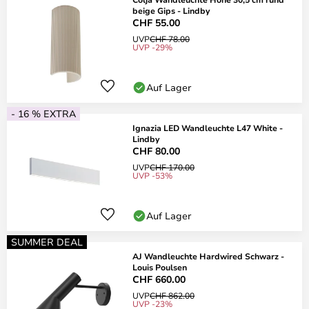
beige Gips - Lindby
CHF 55.00
UVP
CHF 78.00
UVP -29%
Auf Lager
- 16 % EXTRA
Ignazia LED Wandleuchte L47 White -
Lindby
CHF 80.00
UVP
CHF 170.00
UVP -53%
Auf Lager
SUMMER DEAL
AJ Wandleuchte Hardwired Schwarz -
Louis Poulsen
CHF 660.00
UVP
CHF 862.00
UVP -23%