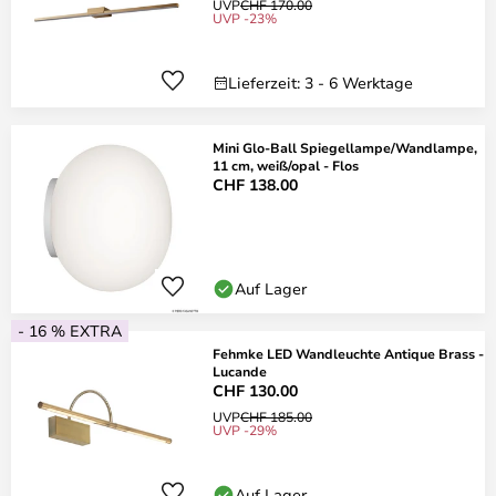
UVP
CHF 170.00
UVP -23%
Lieferzeit: 3 - 6 Werktage
Mini Glo-Ball Spiegellampe/Wandlampe,
11 cm, weiß/opal - Flos
CHF 138.00
Auf Lager
- 16 % EXTRA
Fehmke LED Wandleuchte Antique Brass -
Lucande
CHF 130.00
UVP
CHF 185.00
UVP -29%
Auf Lager