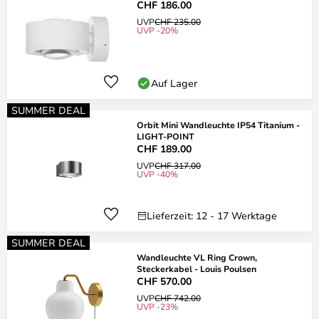
CHF 186.00
UVP
CHF 235.00
UVP -20%
Auf Lager
SUMMER DEAL
Orbit Mini Wandleuchte IP54 Titanium -
LIGHT-POINT
CHF 189.00
UVP
CHF 317.00
UVP -40%
Lieferzeit: 12 - 17 Werktage
SUMMER DEAL
Wandleuchte VL Ring Crown,
Steckerkabel - Louis Poulsen
CHF 570.00
UVP
CHF 742.00
UVP -23%