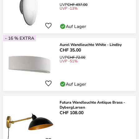
UVP
CHF 497.00
UVP -13%
Auf Lager
- 16 % EXTRA
Aurel Wandleuchte White - Lindby
CHF 35.00
UVP
CHF 72.00
UVP -51%
Auf Lager
Futura Wandleuchte Antique Brass -
DybergLarsen
CHF 108.00