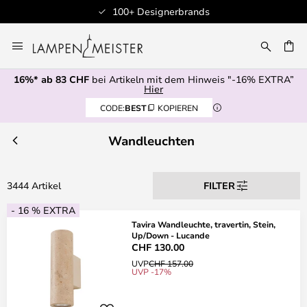
100+ Designerbrands
Zum
Inhalt
springen
16%* ab 83 CHF
bei Artikeln mit dem Hinweis "-16% EXTRA”
E
Hier
CODE:
BEST
KOPIEREN
Wandleuchten
3444 Artikel
FILTER
- 16 % EXTRA
Tavira Wandleuchte, travertin, Stein,
Up/Down - Lucande
CHF 130.00
UVP
CHF 157.00
UVP -17%