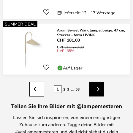
Lieferzeit: 12 - 17 Werktage
SUMMER DEAL
Arum Swivel Wandlampe, beige, 47 cm,
Stecker - ferm LIVING
CHF 181.00
UVP
CHF 279.00
UVP -35%
Auf Lager
Seite
1
2
3
...
58
Zurück
Weiter
Teilen Sie Ihre Bilder mit @lampemesteren
Lassen Sie sich inspirieren, von einem einzigartigen
Zuhause zum anderen. Tagge deine Bilder mit
#yesLampemesteren und vielleicht siehst du dein