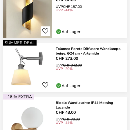
UVP
CHF 157.00
UVP -44%
Auf Lager
SUMMER DEAL
Tolomeo Parete Diffusore Wandlampe,
beige, Ø24 cm - Artemide
CHF 273.00
UVP
CHF 342.00
UVP -20%
Auf Lager
- 16 % EXTRA
Bidolo Wandleuchte IP44 Messing -
Lucande
CHF 43.00
UVP
CHF 78.00
UVP -44%