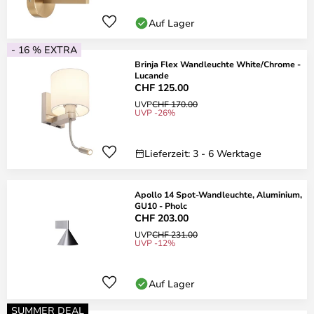
Auf Lager
- 16 % EXTRA
Brinja Flex Wandleuchte White/Chrome -
Lucande
CHF 125.00
UVP
CHF 170.00
UVP -26%
Lieferzeit: 3 - 6 Werktage
Apollo 14 Spot-Wandleuchte, Aluminium,
GU10 - Pholc
CHF 203.00
UVP
CHF 231.00
UVP -12%
Auf Lager
SUMMER DEAL