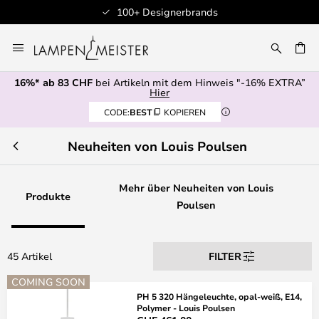
100+ Designerbrands
Zum
Inhalt
springen
16%* ab 83 CHF
bei Artikeln mit dem Hinweis "-16% EXTRA”
E
Hier
CODE:
BEST
KOPIEREN
Neuheiten von Louis Poulsen
Mehr über Neuheiten von Louis
Produkte
Poulsen
45 Artikel
FILTER
COMING SOON
PH 5 320 Hängeleuchte, opal-weiß, E14,
Polymer - Louis Poulsen