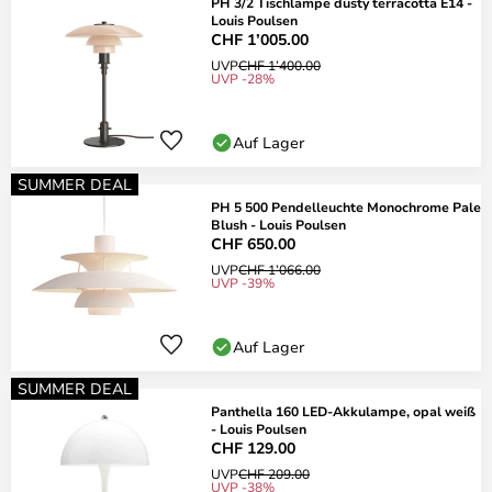
PH 3/2 Tischlampe dusty terracotta E14 -
Louis Poulsen
CHF 1’005.00
UVP
CHF 1’400.00
UVP -28%
Auf Lager
SUMMER DEAL
PH 5 500 Pendelleuchte Monochrome Pale
Blush - Louis Poulsen
CHF 650.00
UVP
CHF 1’066.00
UVP -39%
Auf Lager
SUMMER DEAL
Panthella 160 LED-Akkulampe, opal weiß
- Louis Poulsen
CHF 129.00
UVP
CHF 209.00
UVP -38%