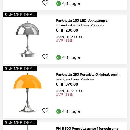
Auf Lager
SUMMER DEAL
Panthella 160 LED-Akkulampe,
chromfarben - Louis Poulsen
CHF 200.00
UVP
CHF 283.00
UVP -29%
Auf Lager
SUMMER DEAL
Panthella 250 Portable Original, opal-
orange - Louis Poulsen
CHF 370.00
UVP
CHF 518.00
UVP -28%
Auf Lager
SUMMER DEAL
PH 5 500 Pendelleuchte Monochrome