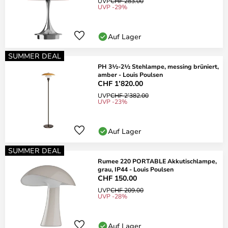
UVP
CHF 283.00
UVP -29%
Auf Lager
SUMMER DEAL
PH 3½-2½ Stehlampe, messing brüniert,
amber - Louis Poulsen
CHF 1’820.00
UVP
CHF 2’382.00
UVP -23%
Auf Lager
SUMMER DEAL
Rumee 220 PORTABLE Akkutischlampe,
grau, IP44 - Louis Poulsen
CHF 150.00
UVP
CHF 209.00
UVP -28%
Auf Lager