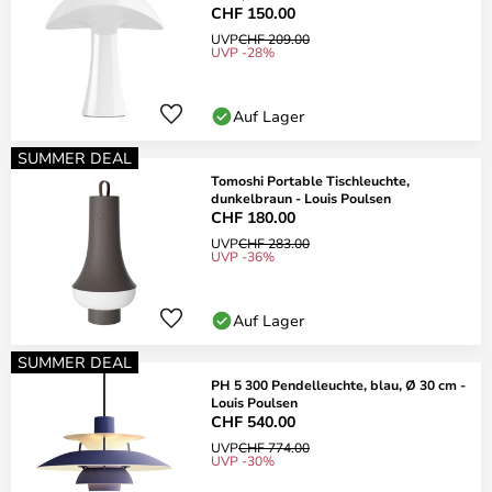
CHF 150.00
UVP
CHF 209.00
UVP -28%
Auf Lager
SUMMER DEAL
Tomoshi Portable Tischleuchte,
dunkelbraun - Louis Poulsen
CHF 180.00
UVP
CHF 283.00
UVP -36%
Auf Lager
SUMMER DEAL
PH 5 300 Pendelleuchte, blau, Ø 30 cm -
Louis Poulsen
CHF 540.00
UVP
CHF 774.00
UVP -30%