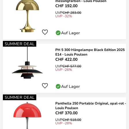
messingfarben - Louis Poulsen
CHF 192.00
UVP
CHF 283.00
UVP -32%
Auf Lager
SUMMER DEAL
PH 5 300 Hängelampe Black Edition 2025
E14 - Louis Poulsen
CHF 422.00
UVP
CHF 577.00
UVP -26%
Auf Lager
SUMMER DEAL
Panthella 250 Portable Original, opal-rot -
Louis Poulsen
CHF 370.00
UVP
CHF 518.00
UVP -28%