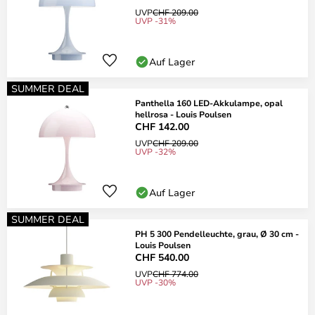
UVP
CHF 209.00
UVP -31%
Auf Lager
SUMMER DEAL
Panthella 160 LED-Akkulampe, opal
hellrosa - Louis Poulsen
CHF 142.00
UVP
CHF 209.00
UVP -32%
Auf Lager
SUMMER DEAL
PH 5 300 Pendelleuchte, grau, Ø 30 cm -
Louis Poulsen
CHF 540.00
UVP
CHF 774.00
UVP -30%