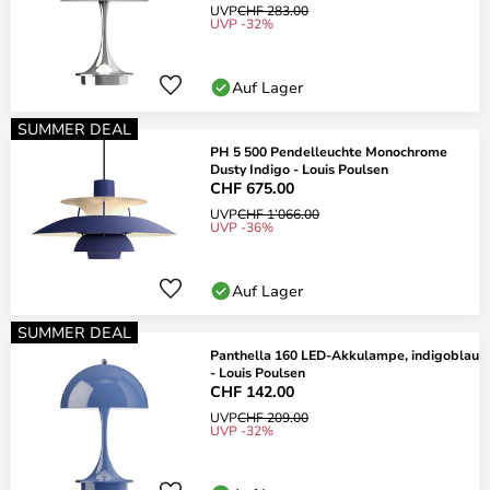
UVP
CHF 283.00
UVP -32%
Auf Lager
SUMMER DEAL
PH 5 500 Pendelleuchte Monochrome
Dusty Indigo - Louis Poulsen
CHF 675.00
UVP
CHF 1’066.00
UVP -36%
Auf Lager
SUMMER DEAL
Panthella 160 LED-Akkulampe, indigoblau
- Louis Poulsen
CHF 142.00
UVP
CHF 209.00
UVP -32%