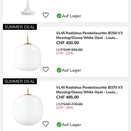
Auf Lager
SUMMER DEAL
VL45 Radiohus Pendelleuchte Ø250 V3
Messing/Glossy White Opal - Louis
Poulsen
CHF 450.00
UVP
CHF 591.00
UVP -23%
Auf Lager
SUMMER DEAL
VL45 Radiohus Pendelleuchte Ø370 V3
Messing/Glossy White Opal - Louis
Poulsen
CHF 495.00
UVP
CHF 779.00
UVP -36%
Auf Lager