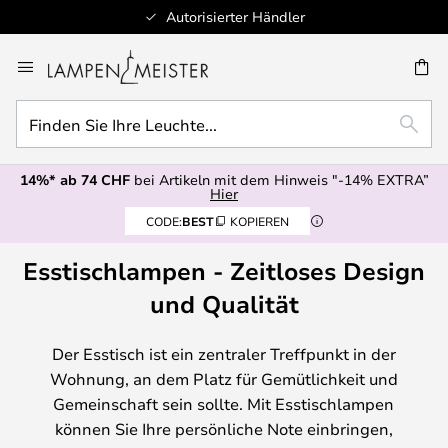
Autorisierter Händler
Zum
Inhalt
springen
Finden
E
SUCH
Sie
Ihre
14%* ab 74 CHF
bei Artikeln mit dem Hinweis "-14% EXTRA”
Leuchte...
Hier
CODE:
BEST
KOPIEREN
Esstischlampen - Zeitloses Design
und Qualität
Der Esstisch ist ein zentraler Treffpunkt in der
Wohnung, an dem Platz für Gemütlichkeit und
Gemeinschaft sein sollte. Mit Esstischlampen
können Sie Ihre persönliche Note einbringen,