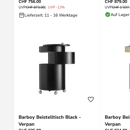
CHF 756.00
CHF 879.00
UVP
CHF 873.00
UVP -13%
UVP
CHF 1’337
Auf Lager
Lieferzeit: 11 - 16 Werktage
Barboy Beistelltisch Black -
Barboy Bei
Verpan
Verpan