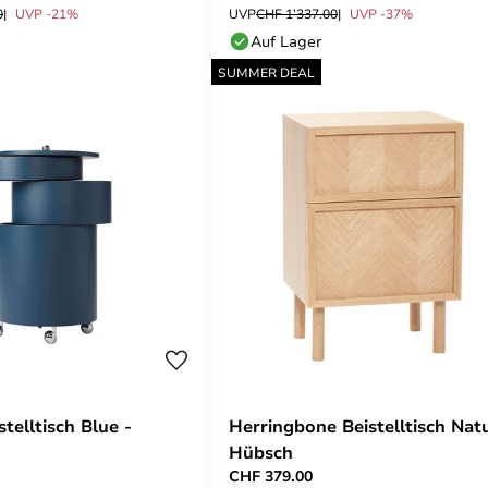
0
UVP -21%
UVP
CHF 1’337.00
UVP -37%
Auf Lager
SUMMER DEAL
telltisch Blue -
Herringbone Beistelltisch Natu
Hübsch
CHF 379.00