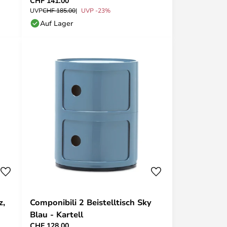
CHF 141.00
UVP
CHF 185.00
UVP -23%
Auf Lager
z,
Componibili 2 Beistelltisch Sky
Blau - Kartell
CHF 128.00