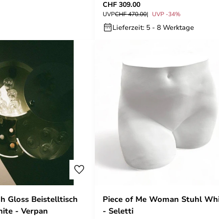
CHF 309.00
ferm LIVING
UVP
CHF 470.00
UVP -34%
Lieferzeit: 5 - 8 Werktage
h Gloss Beistelltisch
Piece of Me Woman Stuhl Wh
ite - Verpan
- Seletti