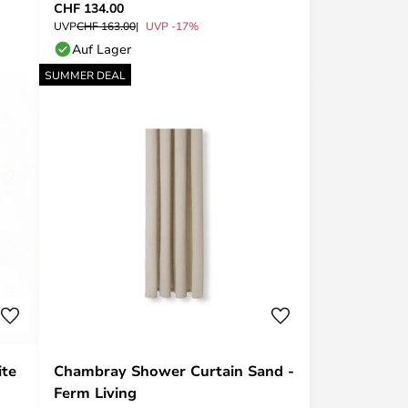
CHF 134.00
UVP
CHF 163.00
UVP -17%
Auf Lager
SUMMER DEAL
ite
Chambray Shower Curtain Sand -
Ferm Living