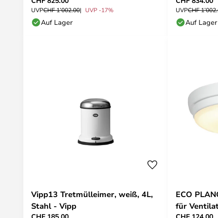
CHF 825.00
CHF 834.00
UVP
CHF 1’002.00
UVP -17%
UVP
CHF 1’002
Auf Lager
Auf Lager
Vipp13 Tretmülleimer, weiß, 4L,
ECO PLANO
Stahl - Vipp
für Ventila
CHF 185.00
CHF 124.00