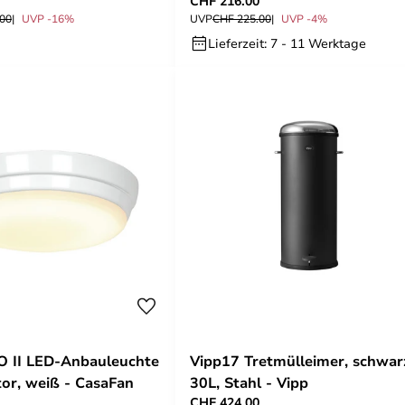
CHF 216.00
.00
UVP -16%
UVP
CHF 225.00
UVP -4%
Lieferzeit: 7 - 11 Werktage
 II LED-Anbauleuchte
Vipp17 Tretmülleimer, schwar
tor, weiß - CasaFan
30L, Stahl - Vipp
CHF 424.00