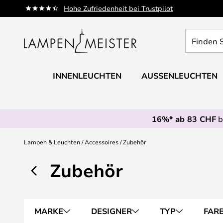
Zum
Hohe Zufriedenheit bei Trustpilot
Inhalt
springen
Finden
Sie
Ihre
Leuchte...
INNENLEUCHTEN
AUSSENLEUCHTEN
16%* ab 83 CHF
b
Lampen & Leuchten
Accessoires
Zubehör
Zubehör
MARKE
DESIGNER
TYP
FAR