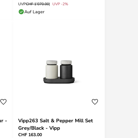
UVP
CHF 1’070.00
UVP -2%
Auf Lager
r -
Vipp263 Salt & Pepper Mill Set
Grey/Black - Vipp
CHF 163.00