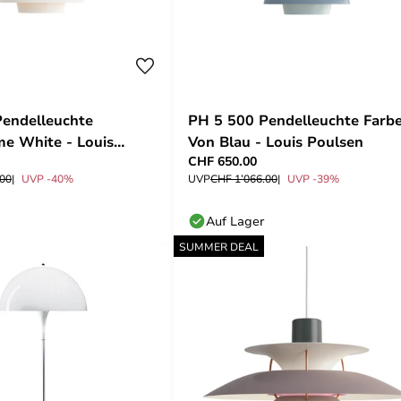
endelleuchte
PH 5 500 Pendelleuchte Farb
e White - Louis
Von Blau - Louis Poulsen
CHF 650.00
.00
UVP -40%
UVP
CHF 1’066.00
UVP -39%
Auf Lager
SUMMER DEAL