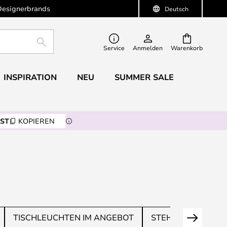
Designerbrands
Deutsch
SUCHE
Service
Anmelden
Warenkorb
INSPIRATION
NEU
SUMMER SALE
ST
KOPIEREN
TISCHLEUCHTEN IM ANGEBOT
STEHLEUCHTEN I