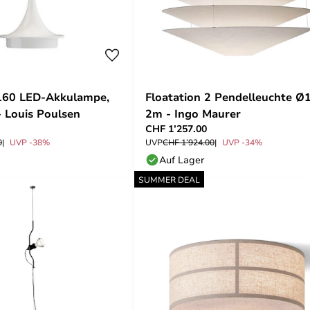
 160 LED-Akkulampe,
Floatation 2 Pendelleuchte Ø
- Louis Poulsen
2m - Ingo Maurer
CHF 1’257.00
0
UVP -38%
UVP
CHF 1’924.00
UVP -34%
Auf Lager
SUMMER DEAL