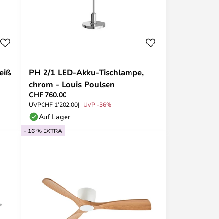
eiß
PH 2/1 LED-Akku-Tischlampe,
chrom - Louis Poulsen
CHF 760.00
UVP
CHF 1’202.00
UVP -36%
Auf Lager
- 16 % EXTRA