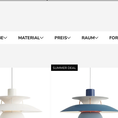
BE
MATERIAL
PREIS
RAUM
FO
SUMMER DEAL