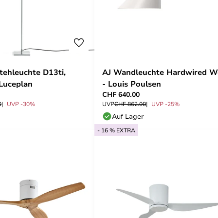
tehleuchte D13ti,
AJ Wandleuchte Hardwired W
 Luceplan
- Louis Poulsen
CHF 640.00
0
UVP -30%
UVP
CHF 862.00
UVP -25%
Auf Lager
- 16 % EXTRA