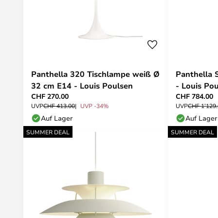
Panthella 320 Tischlampe weiß Ø
Panthella 
32 cm E14 - Louis Poulsen
- Louis Po
CHF 270.00
CHF 784.00
UVP
CHF 413.00
UVP -34%
UVP
CHF 1’129
Auf Lager
Auf Lager
SUMMER DEAL
SUMMER DEAL