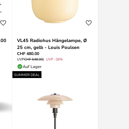
100
VL45 Radiohus Hängelampe, Ø
25 cm, gelb - Louis Poulsen
CHF 480.00
UVP
CHF 648.00
UVP -26%
Auf Lager
SUMMER DEAL