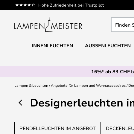
Zum
Hohe Zufriedenheit bei Trustpilot
Inhalt
springen
Finden
Sie
Ihre
Leuchte...
INNENLEUCHTEN
AUSSENLEUCHTEN
16%* ab 83 CHF
b
Lampen & Leuchten
Angebote für Lampen und Wohnaccessoires
Des
Designerleuchten 
PENDELLEUCHTEN IM ANGEBOT
DECKENLEU