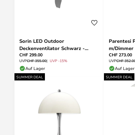
Sorin LED Outdoor
Parentesi 
Deckenventilator Schwarz -
m/Dimmer 
CHF 299.00
CHF 273.00
Lucande
UVP
CHF 355.00
UVP -15%
UVP
CHF 352.0
Auf Lager
Auf Lager
SUMMER DEAL
SUMMER DEAL