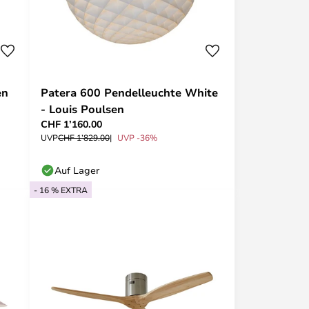
en
Patera 600 Pendelleuchte White
- Louis Poulsen
CHF 1’160.00
UVP
CHF 1’829.00
UVP -36%
Auf Lager
- 16 % EXTRA