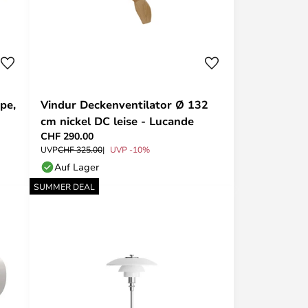
pe,
Vindur Deckenventilator Ø 132
cm nickel DC leise - Lucande
CHF 290.00
UVP
CHF 325.00
UVP -10%
Auf Lager
SUMMER DEAL