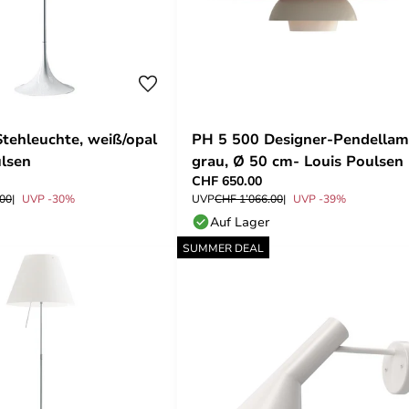
Stehleuchte, weiß/opal
PH 5 500 Designer-Pendellam
ulsen
grau, Ø 50 cm- Louis Poulsen
CHF 650.00
.00
UVP -30%
UVP
CHF 1’066.00
UVP -39%
Auf Lager
SUMMER DEAL