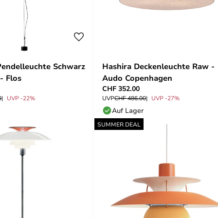
Pendelleuchte Schwarz
Hashira Deckenleuchte Raw -
- Flos
Audo Copenhagen
CHF 352.00
0
UVP -22%
UVP
CHF 486.00
UVP -27%
Auf Lager
SUMMER DEAL