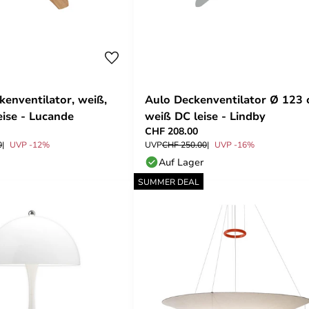
kenventilator, weiß,
Aulo Deckenventilator Ø 123
eise - Lucande
weiß DC leise - Lindby
CHF 208.00
0
UVP -12%
UVP
CHF 250.00
UVP -16%
Auf Lager
SUMMER DEAL