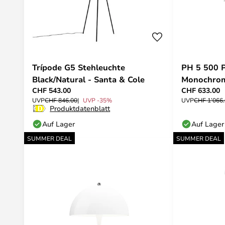
Trípode G5 Stehleuchte
PH 5 500 P
Black/Natural - Santa & Cole
Monochrom
CHF 543.00
CHF 633.00
Poulsen
UVP
CHF 846.00
UVP -35%
UVP
CHF 1’066
Produktdatenblatt
Auf Lager
Auf Lager
SUMMER DEAL
SUMMER DEAL