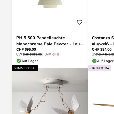
PH 5 500 Pendelleuchte
Costanza S
Monochrome Pale Pewter - Louis
alu/weiß -
CHF 695.00
CHF 384.00
Poulsen
UVP
CHF 1’066.00
UVP -34%
UVP
CHF 549.0
Auf Lager
Auf Lager
SUMMER DEAL
- 16 % EXTRA