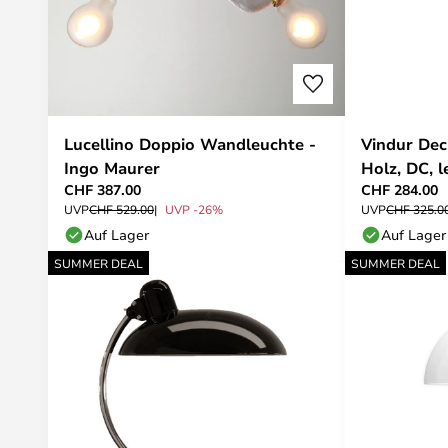
Lucellino Doppio Wandleuchte -
Vindur Dec
Ingo Maurer
Holz, DC, l
CHF 387.00
CHF 284.00
UVP
CHF 529.00
UVP -26%
UVP
CHF 325.0
Auf Lager
Auf Lager
SUMMER DEAL
SUMMER DEAL