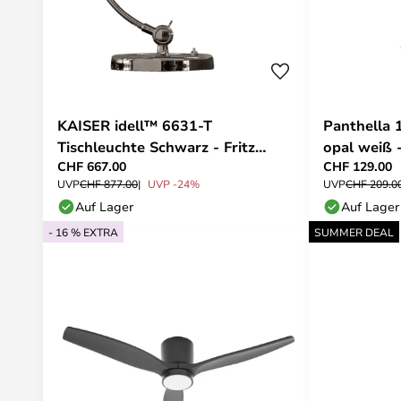
KAISER idell™ 6631-T
Panthella
Tischleuchte Schwarz - Fritz
opal weiß 
CHF 667.00
CHF 129.00
Hansen
UVP
CHF 877.00
UVP -24%
UVP
CHF 209.0
Auf Lager
Auf Lager
- 16 % EXTRA
SUMMER DEAL