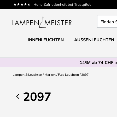
Zum
Hohe Zufriedenheit bei Trustpilot
Inhalt
springen
Finden
Sie
Ihre
Leuchte...
INNENLEUCHTEN
AUSSENLEUCHTEN
14%* ab 74 CHF
b
Lampen & Leuchten
Marken
Flos Leuchten
2097
2097