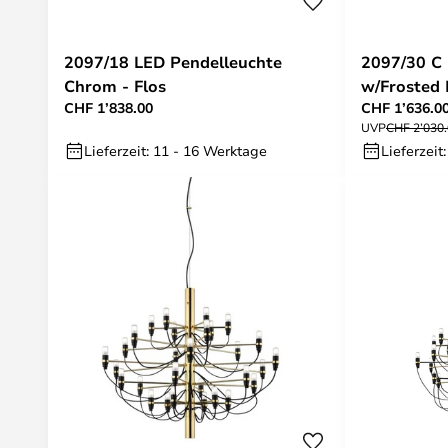
2097/18 LED Pendelleuchte
2097/30 C Pendelleuchte
Chrom - Flos
w/Frosted 
CHF 1’838.00
CHF 1’636.0
Flos
UVP
CHF 2’030
Lieferzeit: 11 - 16 Werktage
Lieferzeit