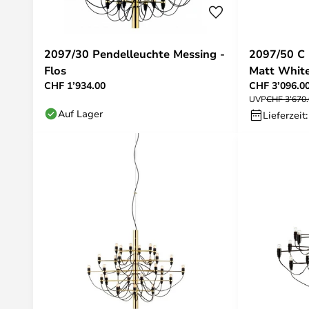
2097/30 Pendelleuchte Messing -
2097/50 C 
Flos
Matt White
CHF 1’934.00
CHF 3’096.0
UVP
CHF 3’670
Auf Lager
Lieferzeit