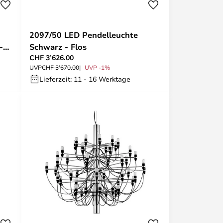
2097/50 LED Pendelleuchte
-
Schwarz - Flos
CHF 3’626.00
UVP
CHF 3’670.00
UVP -1%
Lieferzeit: 11 - 16 Werktage