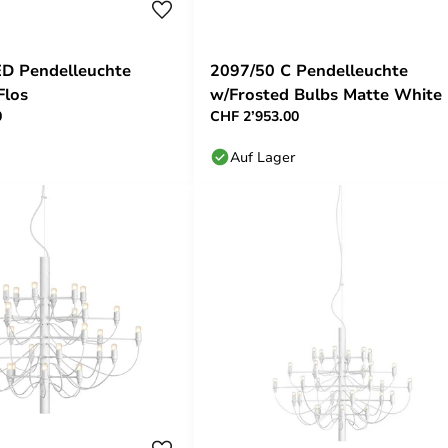
ED Pendelleuchte
2097/50 C Pendelleuchte
Flos
w/Frosted Bulbs Matte White 
0
CHF 2’953.00
Flos
Auf Lager