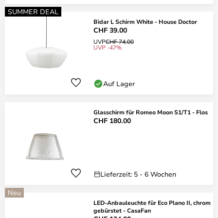
SUMMER DEAL
Bidar L Schirm White - House Doctor
CHF 39.00
UVP
CHF 74.00
UVP -47%
Auf Lager
Glasschirm für Romeo Moon S1/T1 - Flos
CHF 180.00
Lieferzeit: 5 - 6 Wochen
Neu
LED-Anbauleuchte für Eco Plano II, chrom
gebürstet - CasaFan