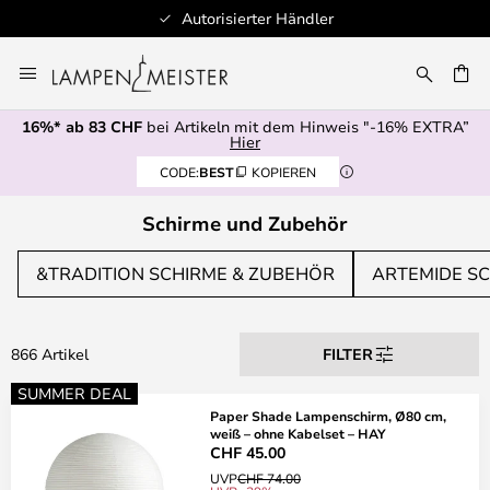
Autorisierter Händler
Zum
Inhalt
springen
16%* ab 83 CHF
bei Artikeln mit dem Hinweis "-16% EXTRA”
E
Hier
CODE:
BEST
KOPIEREN
Schirme und Zubehör
&TRADITION SCHIRME & ZUBEHÖR
ARTEMIDE S
866 Artikel
FILTER
SUMMER DEAL
Paper Shade Lampenschirm, Ø80 cm,
weiß – ohne Kabelset – HAY
CHF 45.00
UVP
CHF 74.00