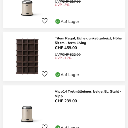
UVP
CHF 217.00
UVP -3%
Auf Lager
Tilem Regal, Eiche dunkel gebeizt, Höhe
59 cm - ferm Living
CHF 459.00
UVP
CHF 522.00
UVP -12%
Auf Lager
Vipp14 Tretmülleimer, beige, 8L, Stahl -
Vipp
CHF 239.00
Auf Lager