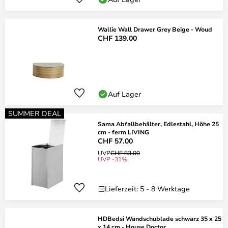
Wallie Wall Drawer Grey Beige - Woud
CHF 139.00
Auf Lager
SUMMER DEAL
Sama Abfallbehälter, Edlestahl, Höhe 25
cm - ferm LIVING
CHF 57.00
UVP
CHF 83.00
UVP -31%
Lieferzeit: 5 - 8 Werktage
HDBedsi Wandschublade schwarz 35 x 25
x 14 cm - House Doctor