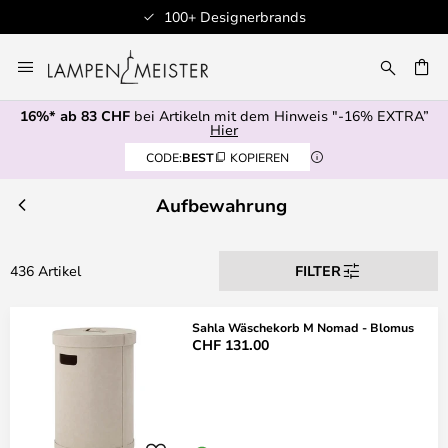
100+ Designerbrands
Zum
Inhalt
springen
16%* ab 83 CHF
bei Artikeln mit dem Hinweis "-16% EXTRA”
E
Hier
CODE:
BEST
KOPIEREN
Aufbewahrung
436 Artikel
FILTER
Sahla Wäschekorb M Nomad - Blomus
CHF 131.00