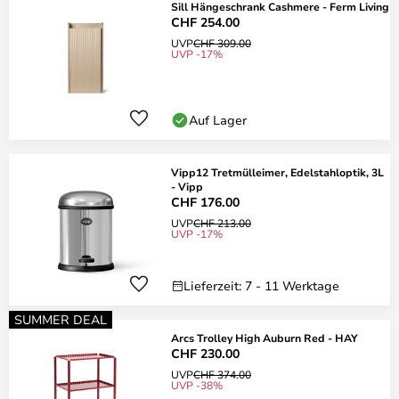
Sill Hängeschrank Cashmere - Ferm Living
CHF 254.00
UVP
CHF 309.00
UVP -17%
Auf Lager
Vipp12 Tretmülleimer, Edelstahloptik, 3L
- Vipp
CHF 176.00
UVP
CHF 213.00
UVP -17%
Lieferzeit: 7 - 11 Werktage
SUMMER DEAL
Arcs Trolley High Auburn Red - HAY
CHF 230.00
UVP
CHF 374.00
UVP -38%