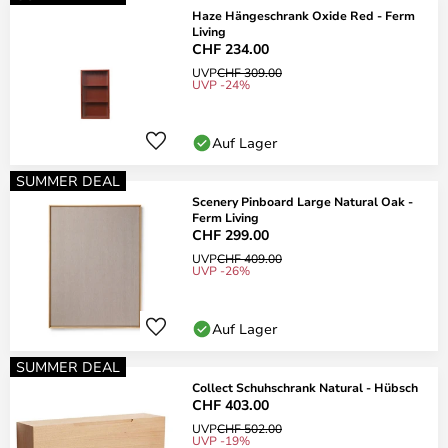
Haze Hängeschrank Oxide Red - Ferm
Living
CHF 234.00
UVP
CHF 309.00
UVP -24%
Auf Lager
SUMMER DEAL
Scenery Pinboard Large Natural Oak -
Ferm Living
CHF 299.00
UVP
CHF 409.00
UVP -26%
Auf Lager
SUMMER DEAL
Collect Schuhschrank Natural - Hübsch
CHF 403.00
UVP
CHF 502.00
UVP -19%