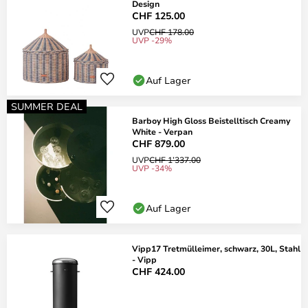
Design
CHF 125.00
UVP
CHF 178.00
UVP -29%
Auf Lager
SUMMER DEAL
Barboy High Gloss Beistelltisch Creamy
White - Verpan
CHF 879.00
UVP
CHF 1’337.00
UVP -34%
Auf Lager
Vipp17 Tretmülleimer, schwarz, 30L, Stahl
- Vipp
CHF 424.00