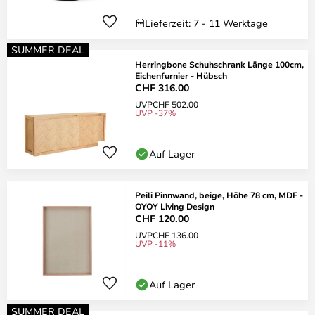
Lieferzeit: 7 - 11 Werktage
SUMMER DEAL
Herringbone Schuhschrank Länge 100cm,
Eichenfurnier - Hübsch
CHF 316.00
UVP
CHF 502.00
UVP -37%
Auf Lager
Peili Pinnwand, beige, Höhe 78 cm, MDF -
OYOY Living Design
CHF 120.00
UVP
CHF 136.00
UVP -11%
Auf Lager
SUMMER DEAL