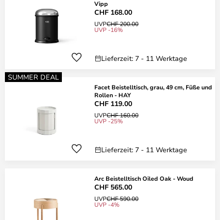
Vipp
CHF 168.00
UVP
CHF 200.00
UVP -16%
Lieferzeit: 7 - 11 Werktage
SUMMER DEAL
Facet Beistelltisch, grau, 49 cm, Füße und
Rollen - HAY
CHF 119.00
UVP
CHF 160.00
UVP -25%
Lieferzeit: 7 - 11 Werktage
Arc Beistelltisch Oiled Oak - Woud
CHF 565.00
UVP
CHF 590.00
UVP -4%