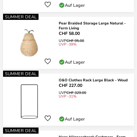
Auf Lager
SUMMER DEAL
Pear Braided Storage Large Natural -
Ferm Living
CHF 58.00
UVP
CHF 95.00
UVP -39%
Auf Lager
SUMMER DEAL
O&O Clothes Rack Large Black - Woud
CHF 227.00
UVP
CHF 329.00
UVP -31%
Auf Lager
SUMMER DEAL
Haze Hängeschrank Cashmere - Ferm