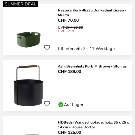
SUMMER DEAL
Restore Korb 48x35 Dunkelheit Green -
Muuto
CHF 70.00
UVP
CHF 89.00
UVP -21%
Lieferzeit: 7 - 11 Werktage
Ashi Brennholz Korb M Brown - Blomus
CHF 189.00
Auf Lager
HDBedsi Wandschublade, holz, 35 x 25 x
14 cm - House Doctor
CHF 125.00