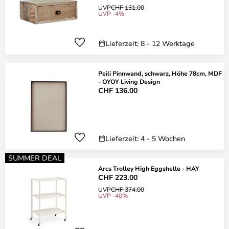
UVP
CHF 131.00
UVP -4%
Lieferzeit: 8 - 12 Werktage
Peili Pinnwand, schwarz, Höhe 78cm, MDF
- OYOY Living Design
CHF 136.00
Lieferzeit: 4 - 5 Wochen
SUMMER DEAL
Arcs Trolley High Eggshelle - HAY
CHF 223.00
UVP
CHF 374.00
UVP -40%