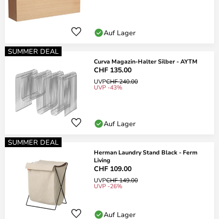
Auf Lager
SUMMER DEAL
Curva Magazin-Halter Silber - AYTM
CHF 135.00
UVP
CHF 240.00
UVP -43%
Auf Lager
SUMMER DEAL
Herman Laundry Stand Black - Ferm
Living
CHF 109.00
UVP
CHF 149.00
UVP -26%
Auf Lager