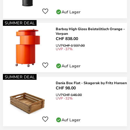
Auf Lager
SUMMER DEAL
Barboy High Gloss Beistelltisch Orange -
Verpan
CHF 838.00
UVP
CHF 1’337.00
UVP -37%
Auf Lager
SUMMER DEAL
Dania Box Flat - Skagerak by Fritz Hansen
CHF 98.00
UVP
CHF 146.00
UVP -32%
Auf Lager