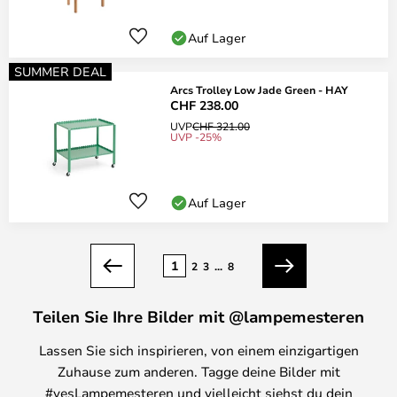
Auf Lager
SUMMER DEAL
Arcs Trolley Low Jade Green - HAY
CHF 238.00
UVP
CHF 321.00
UVP -25%
Auf Lager
Seite
1
2
3
...
8
Zurück
Weiter
Teilen Sie Ihre Bilder mit @lampemesteren
Lassen Sie sich inspirieren, von einem einzigartigen
Zuhause zum anderen. Tagge deine Bilder mit
#yesLampemesteren und vielleicht siehst du dein