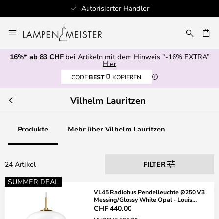
Autorisierter Händler
Zum
Inhalt
springen
16%* ab 83 CHF
bei Artikeln mit dem Hinweis "-16% EXTRA”
E
Hier
CODE:
BEST
KOPIEREN
Vilhelm Lauritzen
Produkte
Mehr über Vilhelm Lauritzen
24 Artikel
FILTER
SUMMER DEAL
VL45 Radiohus Pendelleuchte Ø250 V3
Messing/Glossy White Opal - Louis
Poulsen
CHF 440.00