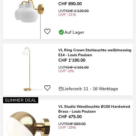
CHF 890.00
UVP
CHF 1’129.00
UVP -21%
Auf Lager
VL Ring Crown Stehleuchte weiß/messing
E14 - Louis Poulsen
CHF 1’190.00
UVP
CHF 1’191.00
UVP -0%
Lieferzeit: 11 - 16 Werktage
SUMMER DEAL
VL Studio Wandleuchte Ø150 Hardwired
Brass - Louis Poulsen
CHF 475.00
UVP
CHF 669.00
UVP -29%