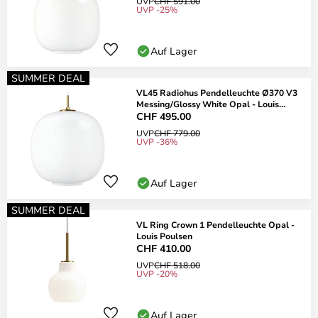
UVP
CHF 591.00
UVP -25%
Auf Lager
SUMMER DEAL
VL45 Radiohus Pendelleuchte Ø370 V3
Messing/Glossy White Opal - Louis
Poulsen
CHF 495.00
UVP
CHF 779.00
UVP -36%
Auf Lager
SUMMER DEAL
VL Ring Crown 1 Pendelleuchte Opal -
Louis Poulsen
CHF 410.00
UVP
CHF 518.00
UVP -20%
Auf Lager