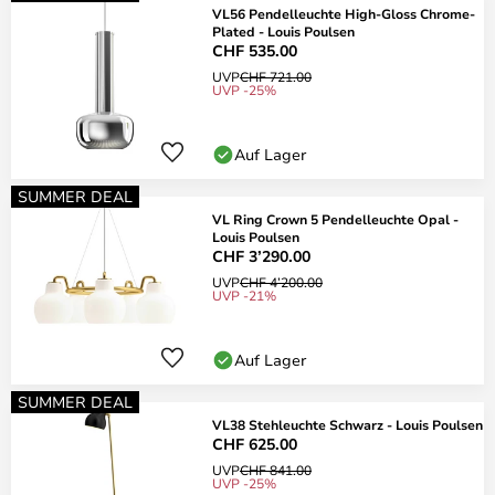
VL56 Pendelleuchte High-Gloss Chrome-
Plated - Louis Poulsen
CHF 535.00
UVP
CHF 721.00
UVP -25%
Auf Lager
SUMMER DEAL
VL Ring Crown 5 Pendelleuchte Opal -
Louis Poulsen
CHF 3’290.00
UVP
CHF 4’200.00
UVP -21%
Auf Lager
SUMMER DEAL
VL38 Stehleuchte Schwarz - Louis Poulsen
CHF 625.00
UVP
CHF 841.00
UVP -25%