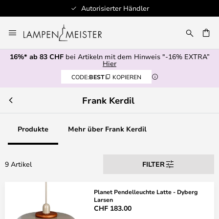
Autorisierter Händler
Zum
Inhalt
springen
16%* ab 83 CHF
bei Artikeln mit dem Hinweis "-16% EXTRA”
E
Hier
CODE:
BEST
KOPIEREN
Frank Kerdil
Produkte
Mehr über Frank Kerdil
9 Artikel
FILTER
Planet Pendelleuchte Latte - Dyberg
Larsen
CHF 183.00