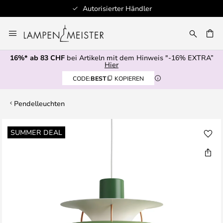
Autorisierter Händler
Zum
Inhalt
springen
16%* ab 83 CHF
bei Artikeln mit dem Hinweis "-16% EXTRA”
E
Hier
CODE:
BEST
KOPIEREN
Pendelleuchten
Zum
SUMMER DEAL
Ende
der
Bildgalerie
springen