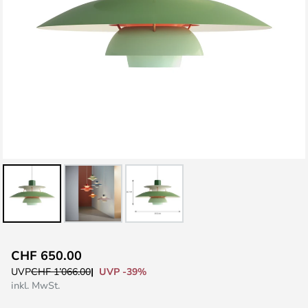
Zum
CHF 650.00
Anfang
UVP -39%
UVP
CHF 1’066.00
der
inkl. MwSt.
Bildgalerie