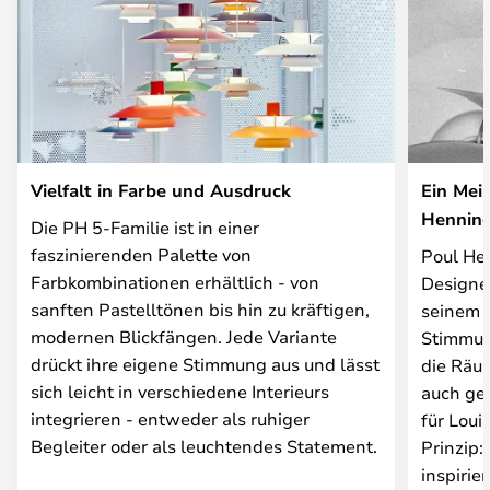
Vielfalt in Farbe und Ausdruck
Ein Meis
Hennin
Die PH 5-Familie ist in einer
faszinierenden Palette von
Poul Hen
Farbkombinationen erhältlich - von
Designer
sanften Pastelltönen bis hin zu kräftigen,
seinem e
modernen Blickfängen. Jede Variante
Stimmun
drückt ihre eigene Stimmung aus und lässt
die Räu
sich leicht in verschiedene Interieurs
auch ges
integrieren - entweder als ruhiger
für Loui
Begleiter oder als leuchtendes Statement.
Prinzip:
inspirie