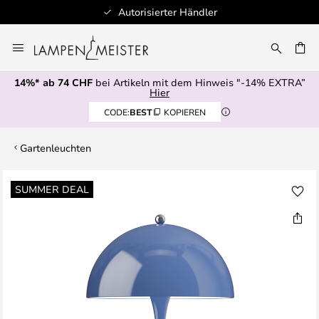
Autorisierter Händler
Zum
Inhalt
springen
14%* ab 74 CHF
bei Artikeln mit dem Hinweis "-14% EXTRA”
E
Hier
CODE:
BEST
KOPIEREN
Gartenleuchten
Zum
SUMMER DEAL
Ende
der
Bildgalerie
springen