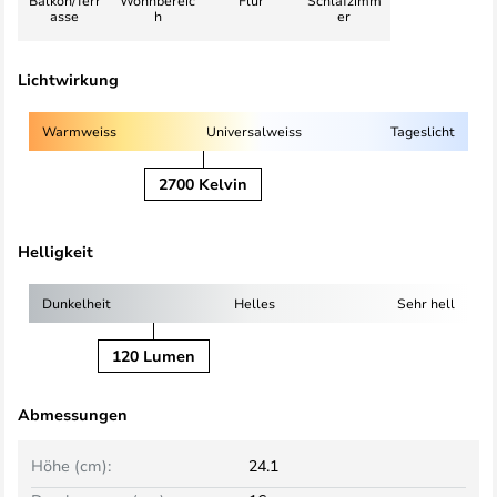
Balkon/Terr
Wohnbereic
Flur
Schlafzimm
asse
h
er
Lichtwirkung
Warmweiss
Universalweiss
Tageslicht
2700 Kelvin
Helligkeit
Dunkelheit
Helles
Sehr hell
120 Lumen
Abmessungen
Höhe (cm):
24.1