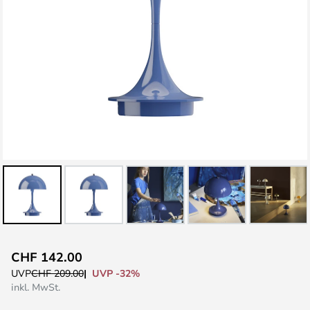
Zum
CHF 142.00
Anfang
UVP -32%
UVP
CHF 209.00
der
inkl. MwSt.
Bildgalerie