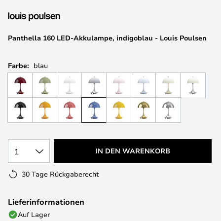
springen
Panthella 160 LED-Akkulampe, indigoblau - Louis Poulsen
Farbe:
blau
1
IN DEN WARENKORB
30 Tage Rückgaberecht
Lieferinformationen
Auf Lager