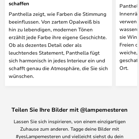
schaffen
Panthel
Innenrä
Panthella zeigt, wie Farben die Stimmung
verwend
beeinflussen. Von zartem Opalweiß bis
wasserd
hin zu lebendigen, modernen Tönen
sie Win
erzählt jede Farbe ihre eigene Geschichte.
Freien d
Ob als dezentes Detail oder als
weiche, 
leuchtendes Statement, Panthella fügt
geschaf
sich harmonisch in jedes Interieur ein und
Ort.
schafft genau die Atmosphäre, die Sie sich
wünschen.
Teilen Sie Ihre Bilder mit @lampemesteren
Lassen Sie sich inspirieren, von einem einzigartigen
Zuhause zum anderen. Tagge deine Bilder mit
#yesLampemesteren und vielleicht siehst du dein