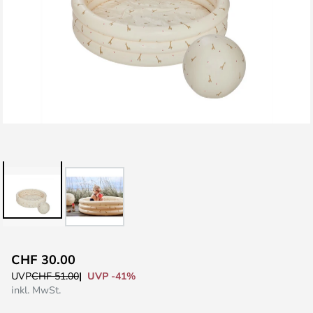
Zum
CHF 30.00
Anfang
UVP -41%
UVP
CHF 51.00
der
inkl. MwSt.
Bildgalerie