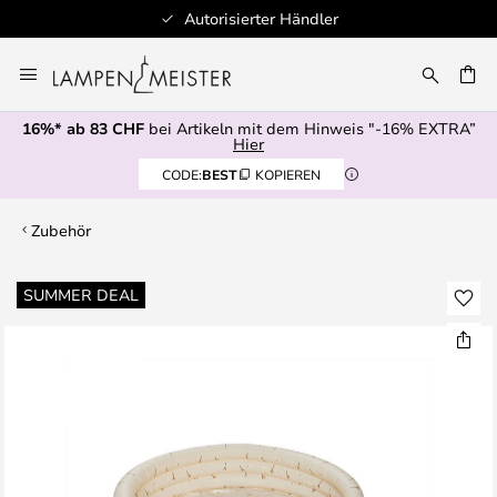
Autorisierter Händler
Zum
Inhalt
springen
16%* ab 83 CHF
bei Artikeln mit dem Hinweis "-16% EXTRA”
E
Hier
CODE:
BEST
KOPIEREN
Zubehör
Zum
SUMMER DEAL
Ende
der
Bildgalerie
springen