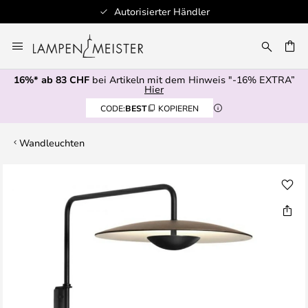
Autorisierter Händler
Zum
Inhalt
springen
16%* ab 83 CHF
bei Artikeln mit dem Hinweis "-16% EXTRA”
E
Hier
CODE:
BEST
KOPIEREN
Wandleuchten
Zum
Ende
der
Bildgalerie
springen