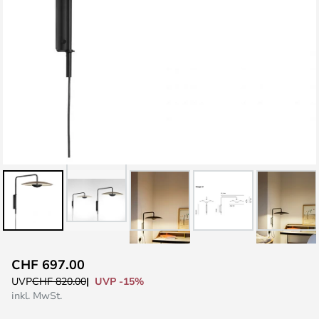
Zum
CHF 697.00
Anfang
UVP -15%
UVP
CHF 820.00
der
inkl. MwSt.
Bildgalerie