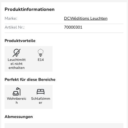
Produktinformationen
Marke:
DCWéditions Leuchten
Artikel Nr.:
70000301
Produktvorteile
Leuchtmitt
E14
el nicht
enthalten
Perfekt für diese Bereiche
Wohnbereic
Schlafzimm
h
er
Abmessungen