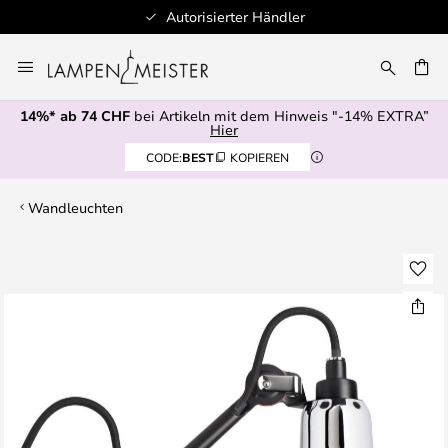
Autorisierter Händler
Zum
Inhalt
springen
14%* ab 74 CHF
bei Artikeln mit dem Hinweis "-14% EXTRA”
E
Hier
CODE:
BEST
KOPIEREN
Wandleuchten
Zum
Ende
der
Bildgalerie
springen