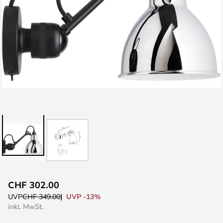
Zum
CHF 302.00
Anfang
UVP -13%
UVP
CHF 349.00
der
inkl. MwSt.
Bildgalerie