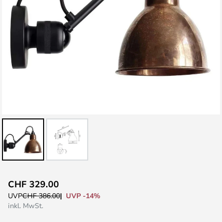
Zum
CHF 329.00
Anfang
UVP -14%
UVP
CHF 386.00
der
inkl. MwSt.
Bildgalerie