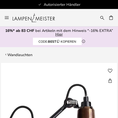
Autorisierter Händler
Zum
Inhalt
springen
16%* ab 83 CHF
bei Artikeln mit dem Hinweis "-16% EXTRA”
E
Hier
CODE:
BEST
KOPIEREN
Wandleuchten
Zum
Ende
der
Bildgalerie
springen