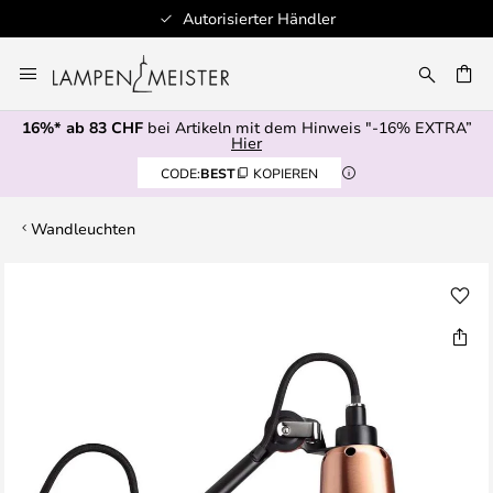
Autorisierter Händler
Zum
Inhalt
springen
16%* ab 83 CHF
bei Artikeln mit dem Hinweis "-16% EXTRA”
E
Hier
CODE:
BEST
KOPIEREN
Wandleuchten
Zum
Ende
der
Bildgalerie
springen