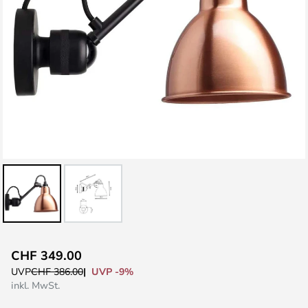
Zum
CHF 349.00
Anfang
UVP -9%
UVP
CHF 386.00
der
inkl. MwSt.
Bildgalerie