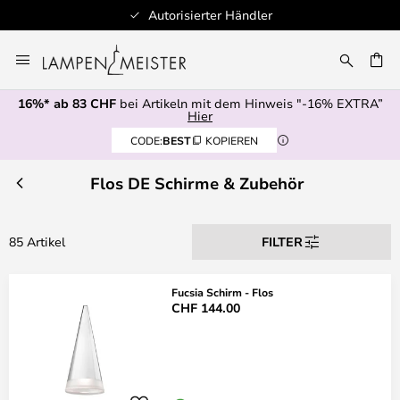
ierter Händler
100+ Desig
Zum
Inhalt
springen
16%* ab 83 CHF
bei Artikeln mit dem Hinweis "-16% EXTRA”
E
Hier
CODE:
BEST
KOPIEREN
Flos DE Schirme & Zubehör
85 Artikel
FILTER
Fucsia Schirm - Flos
CHF 144.00