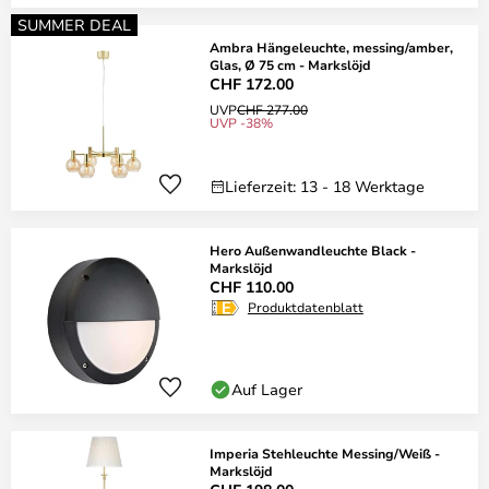
SUMMER DEAL
Ambra Hängeleuchte, messing/amber,
Glas, Ø 75 cm - Markslöjd
CHF 172.00
UVP
CHF 277.00
UVP -38%
Lieferzeit: 13 - 18 Werktage
Hero Außenwandleuchte Black -
Markslöjd
CHF 110.00
Produktdatenblatt
Auf Lager
Imperia Stehleuchte Messing/Weiß -
Markslöjd