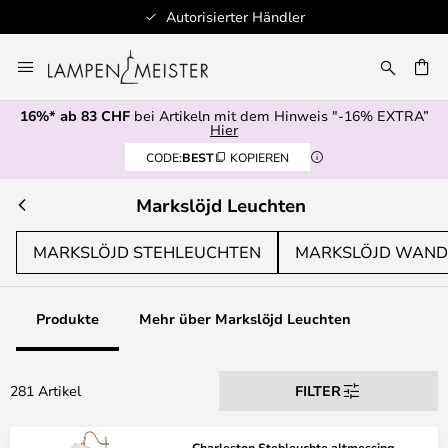
100+ Designerbrands
Zum
Inhalt
springen
16%* ab 83 CHF
bei Artikeln mit dem Hinweis "-16% EXTRA”
E
Hier
CODE:
BEST
KOPIEREN
Markslöjd Leuchten
MARKSLÖJD STEHLEUCHTEN
MARKSLÖJD WAND
Produkte
Mehr über Markslöjd Leuchten
281 Artikel
FILTER
Charleston Stehleuchte altmessing -