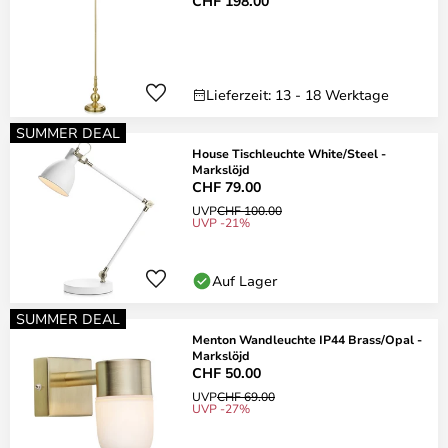
CHF 198.00
Lieferzeit: 13 - 18 Werktage
SUMMER DEAL
House Tischleuchte White/Steel -
Markslöjd
CHF 79.00
UVP
CHF 100.00
UVP -21%
Auf Lager
SUMMER DEAL
Menton Wandleuchte IP44 Brass/Opal -
Markslöjd
CHF 50.00
UVP
CHF 69.00
UVP -27%