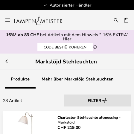
Autorisierter Händler
Zum
Inhalt
springen
16%* ab 83 CHF
bei Artikeln mit dem Hinweis "-16% EXTRA”
E
Hier
CODE:
BEST
KOPIEREN
Markslöjd Stehleuchten
Produkte
Mehr über Markslöjd Stehleuchten
28 Artikel
FILTER
Charleston Stehleuchte altmessing -
Markslöjd
CHF 219.00