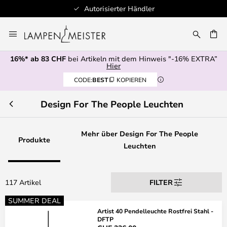
r
100+ Designerbrands
Zum
Inhalt
springen
16%* ab 83 CHF
bei Artikeln mit dem Hinweis "-16% EXTRA”
E
Hier
CODE:
BEST
KOPIEREN
Design For The People Leuchten
Mehr über Design For The People
Produkte
Leuchten
117 Artikel
FILTER
SUMMER DEAL
Artist 40 Pendelleuchte Rostfrei Stahl -
DFTP