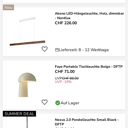
Neu
Akeno LED-Hängeleuchte, Holz, dimmbar
- Nordlux
CHF 226.00
Lieferzeit: 8 - 12 Werktage
Faye Portable Tischleuchte Beige - DFTP
CHF 71.00
UVP
CHF 88.00
UVP -19%
Auf Lager
SUMMER DEAL
Nexus 2.0 Pendelleuchte Small Black -
DFTP