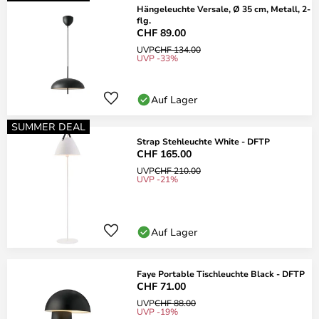
Hängeleuchte Versale, Ø 35 cm, Metall, 2-
flg.
CHF 89.00
UVP
CHF 134.00
UVP -33%
Auf Lager
SUMMER DEAL
Strap Stehleuchte White - DFTP
CHF 165.00
UVP
CHF 210.00
UVP -21%
Auf Lager
Faye Portable Tischleuchte Black - DFTP
CHF 71.00
UVP
CHF 88.00
UVP -19%