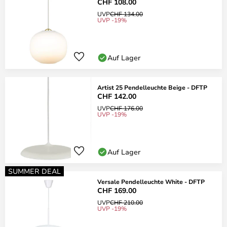
CHF 108.00
UVP
CHF 134.00
UVP -19%
Auf Lager
Artist 25 Pendelleuchte Beige - DFTP
CHF 142.00
UVP
CHF 176.00
UVP -19%
Auf Lager
SUMMER DEAL
Versale Pendelleuchte White - DFTP
CHF 169.00
UVP
CHF 210.00
UVP -19%