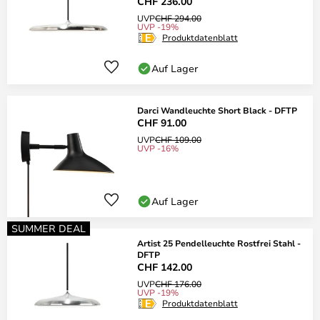
CHF 236.00
UVP
CHF 294.00
UVP -19%
Produktdatenblatt
Auf Lager
Darci Wandleuchte Short Black - DFTP
CHF 91.00
UVP
CHF 109.00
UVP -16%
Auf Lager
SUMMER DEAL
Artist 25 Pendelleuchte Rostfrei Stahl -
DFTP
CHF 142.00
UVP
CHF 176.00
UVP -19%
Produktdatenblatt