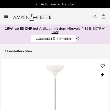
Autorisierter Händler
Zum
Inhalt
springen
16%* ab 83 CHF
bei Artikeln mit dem Hinweis "-16% EXTRA”
E
Hier
CODE:
BEST
KOPIEREN
Pendelleuchten
Zum
Ende
der
Bildgalerie
springen