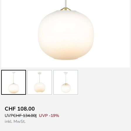
Zum
CHF 108.00
Anfang
UVP -19%
UVP
CHF 134.00
der
inkl. MwSt.
Bildgalerie