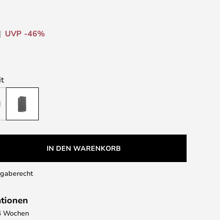
UVP -46%
it
IN DEN WARENKORB
kgaberecht
ationen
- 4 Wochen