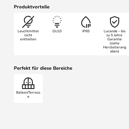
Jahreszeit und zu welcher Tagesz
Produktvorteile
Licht, das von der Lichtquelle au
auch nach der Dämmerung immer v
erscheinen. Verstärken Sie den rei
Leuchtmittel
GU10
IP65
Lucande – bis
mehrere Modelle paarweise oder in
nicht
zu 5 Jahre
enthalten
Garantie
(siehe
Herstellerang
aben)
Perfekt für diese Bereiche
Balkon/Terrass
e