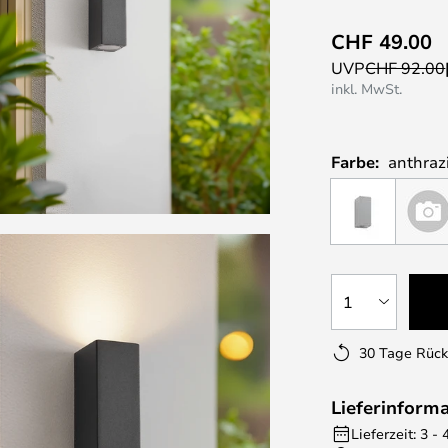
CHF 49.00
UVP
CHF 92.00
inkl. MwSt.
Farbe:
anthraz
1
30 Tage Rüc
Lieferinform
Lieferzeit: 3 