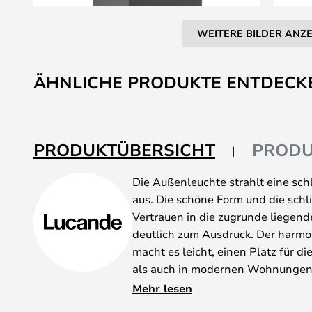
WEITERE BILDER ANZ
Zum
Anfang
ÄHNLICHE PRODUKTE ENTDECK
der
Bildgalerie
springen
PRODUKTÜBERSICHT
PRODU
Die Außenleuchte strahlt eine sch
aus. Die schöne Form und die schl
Vertrauen in die zugrunde liegend
deutlich zum Ausdruck. Der harmon
macht es leicht, einen Platz für d
als auch in modernen Wohnungen 
Dieses wunderbare Modell öffnet I
Mehr lesen
und macht sie zu einem einladend