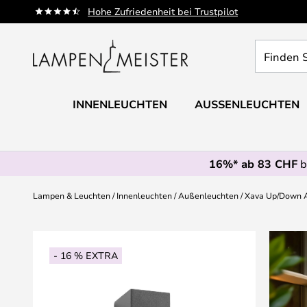
Zum
Hohe Zufriedenheit bei Trustpilot
Inhalt
springen
Finden
Sie
Ihre
Leuchte...
INNENLEUCHTEN
AUSSENLEUCHTEN
16%* ab 83 CHF
b
Lampen & Leuchten
Innenleuchten
Außenleuchten
Xava Up/Down A
Zum
Ende
- 16 % EXTRA
der
Bildgalerie