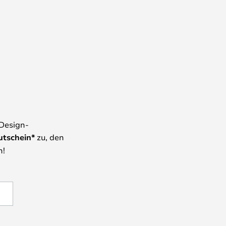
 Design-
utschein*
zu, den
n!