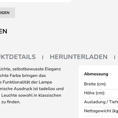
EIGEN
EN
KTDETAILS
HERUNTERLADEN
lichte, selbstbewusste Eleganz
Abmessung
ichte Farbe bringen das
e Funktionalität der Lampe
Breite (cm):
ische Ausdruck ist tadellos und
Höhe (cm):
ie Leuchte sowohl in klassischen
zu finden.
Ausladung / Tiefe
hren Garten und Ihre Einfahrt
Nettogewicht (kg
en Ort, egal zu welcher