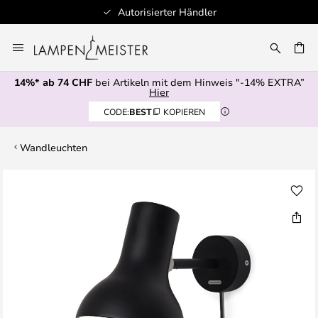
Autorisierter Händler
Zum
Inhalt
springen
14%* ab 74 CHF
bei Artikeln mit dem Hinweis "-14% EXTRA”
E
Hier
CODE:
BEST
KOPIEREN
Wandleuchten
Zum
Ende
der
Bildgalerie
springen