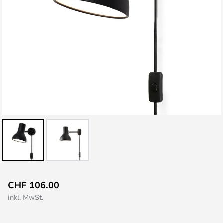
Zum
CHF 106.00
Anfang
inkl. MwSt.
der
Bildgalerie