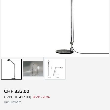
Zum
CHF 333.00
Anfang
UVP -20%
UVP
CHF 417.00
der
inkl. MwSt.
Bildgalerie