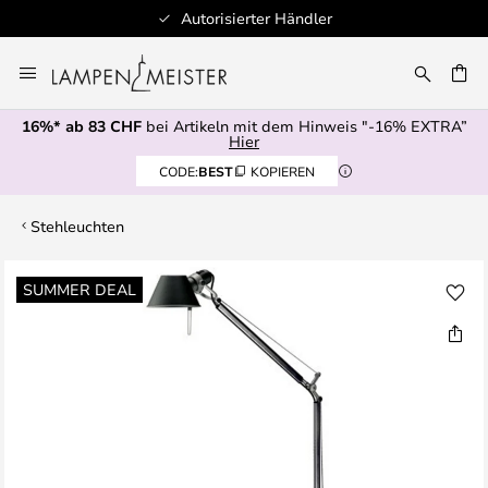
Autorisierter Händler
Zum
Inhalt
springen
16%* ab 83 CHF
bei Artikeln mit dem Hinweis "-16% EXTRA”
E
Hier
CODE:
BEST
KOPIEREN
Stehleuchten
Zum
SUMMER DEAL
Ende
der
Bildgalerie
springen