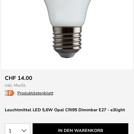
Zum
CHF 14.00
Anfang
inkl. MwSt.
der
Produktdatenblatt
Bildgalerie
springen
Leuchtmittel LED 5,6W Opal CRI95 Dimmbar E27 - e3light
1
IN DEN WARENKORB