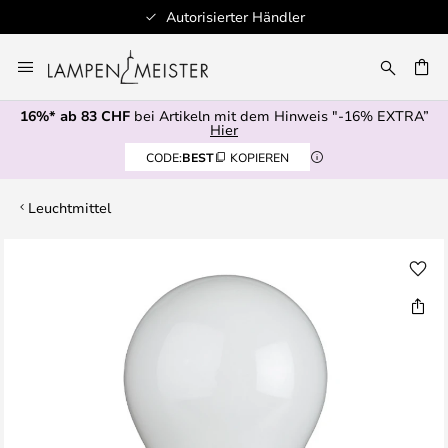
Autorisierter Händler
Zum
Inhalt
springen
16%* ab 83 CHF
bei Artikeln mit dem Hinweis "-16% EXTRA”
E
Hier
CODE:
BEST
KOPIEREN
Leuchtmittel
Zum
Ende
der
Bildgalerie
springen