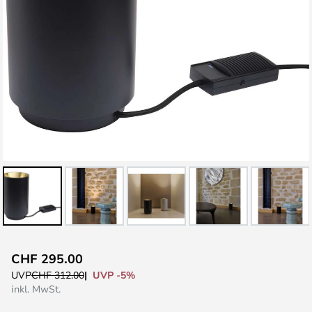
Zum
CHF 295.00
Anfang
UVP -5%
UVP
CHF 312.00
der
inkl. MwSt.
Bildgalerie