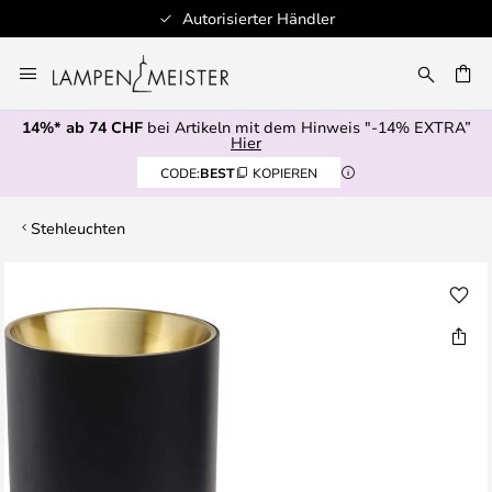
Autorisierter Händler
Zum
Inhalt
springen
14%* ab 74 CHF
bei Artikeln mit dem Hinweis "-14% EXTRA”
E
Hier
CODE:
BEST
KOPIEREN
Stehleuchten
Zum
Ende
der
Bildgalerie
springen