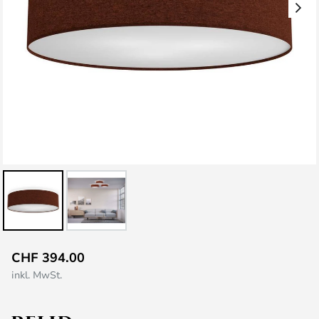
Zum
CHF 394.00
Anfang
inkl. MwSt.
der
Bildgalerie
springen