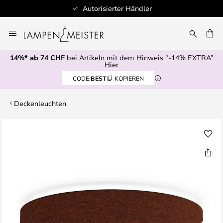
Autorisierter Händler
Zum
Inhalt
springen
14%* ab 74 CHF
bei Artikeln mit dem Hinweis "-14% EXTRA”
E
Hier
CODE:
BEST
KOPIEREN
Deckenleuchten
Zum
Ende
der
Bildgalerie
springen