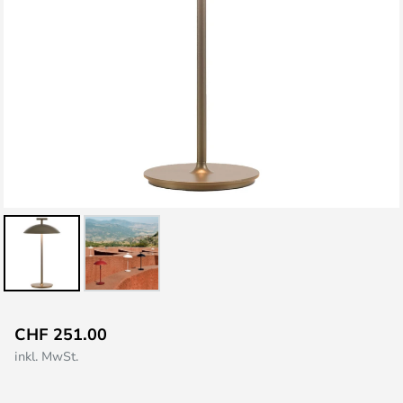
Zum
CHF 251.00
Anfang
inkl. MwSt.
der
Bildgalerie