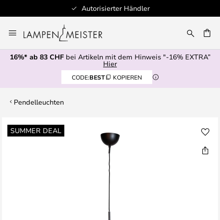
Autorisierter Händler
Zum
Inhalt
springen
16%* ab 83 CHF
bei Artikeln mit dem Hinweis "-16% EXTRA”
E
Hier
CODE:
BEST
KOPIEREN
Pendelleuchten
Zum
SUMMER DEAL
Ende
der
Bildgalerie
springen