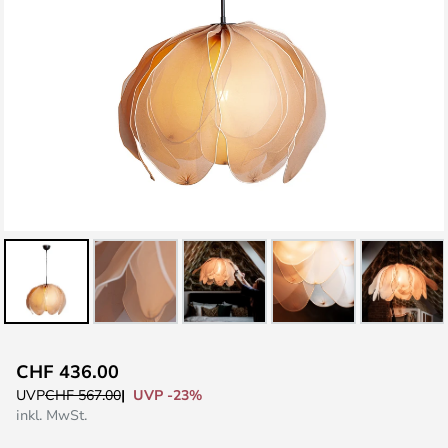
Zum
CHF 436.00
Anfang
UVP -23%
UVP
CHF 567.00
der
inkl. MwSt.
Bildgalerie