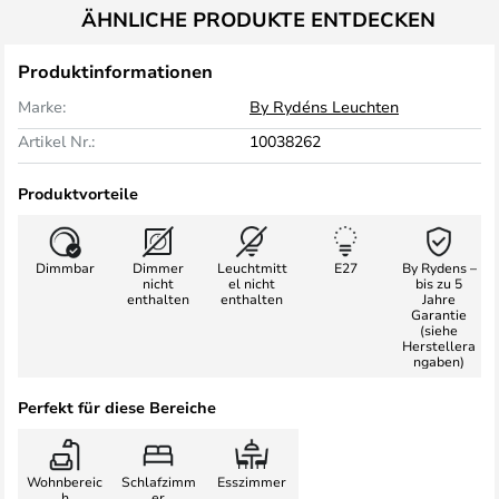
ÄHNLICHE PRODUKTE ENTDECKEN
Produktinformationen
Marke:
By Rydéns Leuchten
Artikel Nr.:
10038262
Produktvorteile
Dimmbar
Dimmer
Leuchtmitt
E27
By Rydens –
nicht
el nicht
bis zu 5
enthalten
enthalten
Jahre
Garantie
(siehe
Herstellera
ngaben)
Perfekt für diese Bereiche
Wohnbereic
Schlafzimm
Esszimmer
h
er