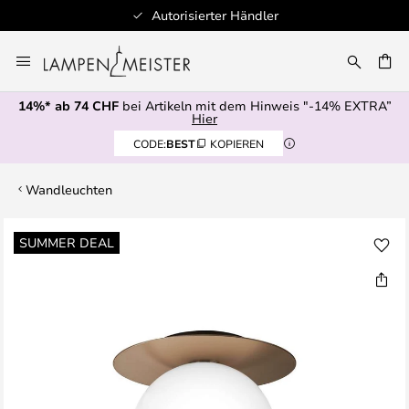
Autorisierter Händler
Zum
Inhalt
springen
14%* ab 74 CHF
bei Artikeln mit dem Hinweis "-14% EXTRA”
E
Hier
CODE:
BEST
KOPIEREN
Wandleuchten
Zum
SUMMER DEAL
Ende
der
Bildgalerie
springen