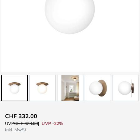
Zum
CHF 332.00
Anfang
UVP -22%
UVP
CHF 428.00
der
inkl. MwSt.
Bildgalerie