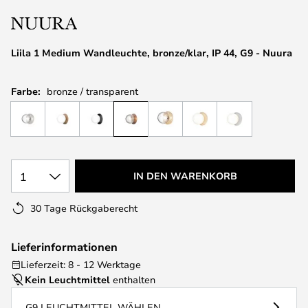
springen
Liila 1 Medium Wandleuchte, bronze/klar, IP 44, G9 - Nuura
Farbe:
bronze / transparent
1
IN DEN WARENKORB
30 Tage Rückgaberecht
Lieferinformationen
Lieferzeit: 8 - 12 Werktage
Kein Leuchtmittel
enthalten
G9 LEUCHTMITTEL WÄHLEN