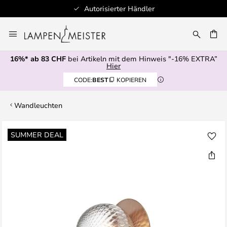
Autorisierter Händler
Zum
Inhalt
springen
16%* ab 83 CHF
bei Artikeln mit dem Hinweis "-16% EXTRA”
E
Hier
CODE:
BEST
KOPIEREN
Wandleuchten
Zum
SUMMER DEAL
Ende
der
Bildgalerie
springen