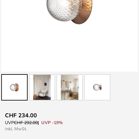
Zum
CHF 234.00
Anfang
UVP -19%
UVP
CHF 292.00
der
inkl. MwSt.
Bildgalerie