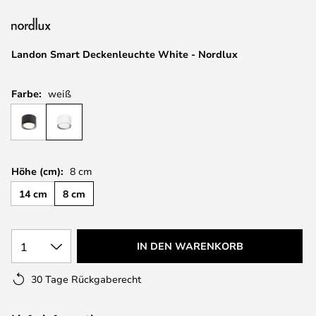
springen
Landon Smart Deckenleuchte White - Nordlux
Farbe:
weiß
Höhe (cm):
8 cm
14 cm
8 cm
1
IN DEN WARENKORB
30 Tage Rückgaberecht