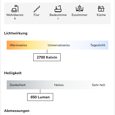
Wohnbereic
Flur
Badezimme
Esszimmer
Küche
h
r
Lichtwirkung
Warmweiss
Universalweiss
Tageslicht
2700 Kelvin
Helligkeit
Dunkelheit
Helles
Sehr hell
650 Lumen
Abmessungen