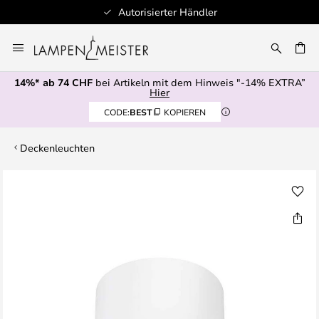
Autorisierter Händler
Zum
Inhalt
springen
14%* ab 74 CHF
bei Artikeln mit dem Hinweis "-14% EXTRA”
E
Hier
CODE:
BEST
KOPIEREN
Deckenleuchten
Zum
Ende
der
Bildgalerie
springen