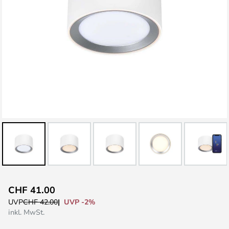
Zum
CHF 41.00
Anfang
UVP -2%
UVP
CHF 42.00
der
inkl. MwSt.
Bildgalerie