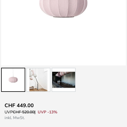
Zum
CHF 449.00
Anfang
UVP -13%
UVP
CHF 520.00
der
inkl. MwSt.
Bildgalerie