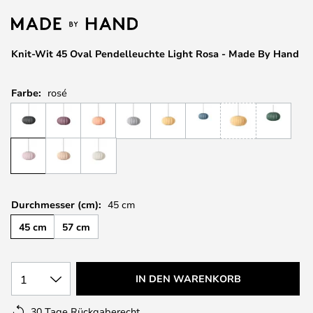
springen
Knit-Wit 45 Oval Pendelleuchte Light Rosa - Made By Hand
Farbe:
rosé
Durchmesser (cm):
45 cm
45 cm
57 cm
1
IN DEN WARENKORB
30 Tage Rückgaberecht