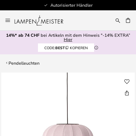
Autorisierter Händler
Zum
Inhalt
springen
14%* ab 74 CHF
bei Artikeln mit dem Hinweis "-14% EXTRA”
E
Hier
CODE:
BEST
KOPIEREN
Pendelleuchten
Zum
Ende
der
Bildgalerie
springen