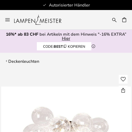
Autorisierter Händler
Zum
Inhalt
springen
16%* ab 83 CHF
bei Artikeln mit dem Hinweis "-16% EXTRA”
E
Hier
CODE:
BEST
KOPIEREN
Deckenleuchten
Zum
Ende
der
Bildgalerie
springen