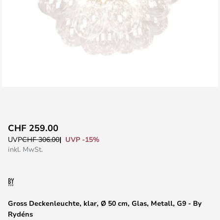
Zum
CHF 259.00
Anfang
UVP -15%
UVP
CHF 306.00
der
inkl. MwSt.
Bildgalerie
springen
Gross Deckenleuchte, klar, Ø 50 cm, Glas, Metall, G9 - By
Rydéns