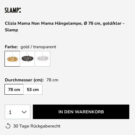
springen
Clizia Mama Non Mama Hängelampe, Ø 78 cm, gold/klar -
Slamp
Farbe:
gold / transparent
Durchmesser (cm):
78 cm
78 cm
53 cm
1
IN DEN WARENKORB
30 Tage Rückgaberecht