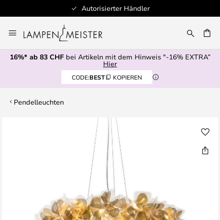
Autorisierter Händler
Zum
Inhalt
springen
16%* ab 83 CHF
bei Artikeln mit dem Hinweis "-16% EXTRA”
E
Hier
CODE:
BEST
KOPIEREN
Pendelleuchten
Zum
Ende
der
Bildgalerie
springen