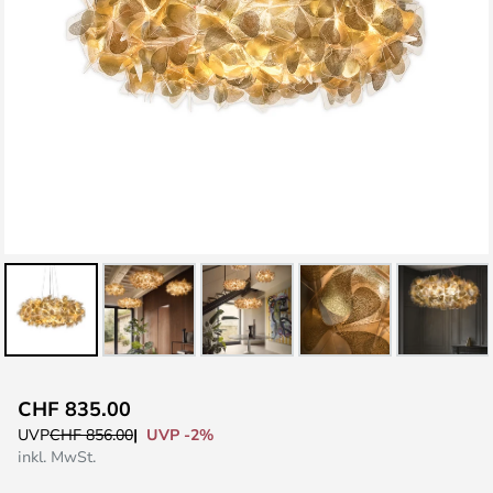
Zum
CHF 835.00
Anfang
UVP -2%
UVP
CHF 856.00
der
inkl. MwSt.
Bildgalerie