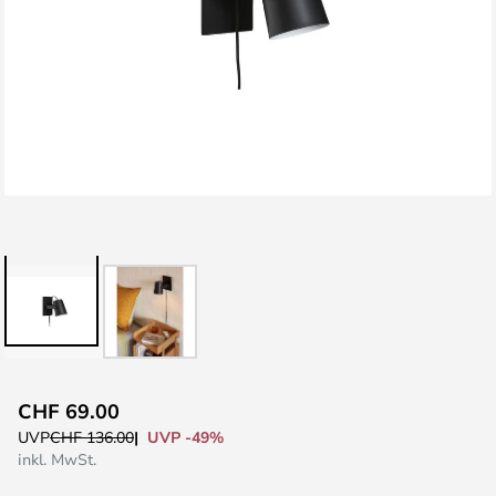
Zum
CHF 69.00
Anfang
UVP -49%
UVP
CHF 136.00
der
inkl. MwSt.
Bildgalerie