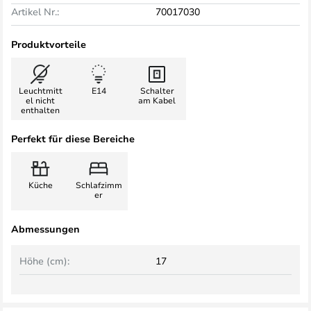
Artikel Nr.:
70017030
Produktvorteile
Leuchtmitt
E14
Schalter
el nicht
am Kabel
enthalten
Perfekt für diese Bereiche
Küche
Schlafzimm
er
Abmessungen
Höhe (cm):
17