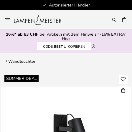
Autorisierter Händler
Zum
Inhalt
springen
16%* ab 83 CHF
bei Artikeln mit dem Hinweis "-16% EXTRA”
E
Hier
CODE:
BEST
KOPIEREN
Wandleuchten
Zum
SUMMER DEAL
Ende
der
Bildgalerie
springen