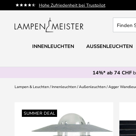
Zum
Hohe Zufriedenheit bei Trustpilot
Inhalt
springen
Finden
Sie
Ihre
Leuchte...
INNENLEUCHTEN
AUSSENLEUCHTEN
14%* ab 74 CHF
b
Lampen & Leuchten
Innenleuchten
Außenleuchten
Agger Wandleuc
Zum
Ende
SUMMER DEAL
der
Bildgalerie