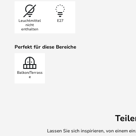
Es ist jedoch wichtig, darauf hin
Unebenheiten noch Patinierung di
Leuchtmittel
E27
der Lampe beeinträchtigen."
nicht
enthalten
Perfekt für diese Bereiche
Balkon/Terrass
e
Teil
Lassen Sie sich inspirieren, von einem e