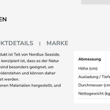
EN
KTDETAILS
MARKE
ukt ist Teil von Nordlux Seaside.
Abmessung
konzipiert ist, dass es der Natur
 sind besonders geeignet, um
Höhe (cm):
widerstehen und können daher
Ausladung / Tiefe
et werden.
Durchmesser (cm
nen Materialien hergestellt, und
ten, welches Material Sie
Nettogewicht (kg
inktem Stahl können kleine
aufweisen, während Seaside-
 der Zeit natürlich patinieren.