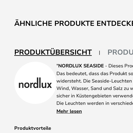
ÄHNLICHE PRODUKTE ENTDECK
PRODUKTÜBERSICHT
PRODU
"
NORDLUX SEASIDE
- Dieses Prod
Das bedeutet, dass das Produkt so 
widersteht. Die Seaside-Leuchten
Wind, Wasser, Sand und Salz zu 
sicher in Küstengebieten verwend
Die Leuchten werden in verschiede
es ist wichtig, dass Sie darauf ach
Mehr lesen
wählen. Seaside-Modelle aus verz
Unebenheiten in der Verzinkung 
Produktvorteile
Modelle aus Kupfer und Messing mit