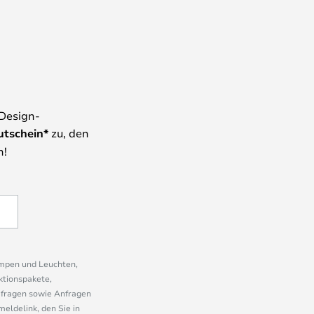
 Design-
utschein*
zu, den
n!
ampen und Leuchten,
ktionspakete,
mfragen sowie Anfragen
eldelink, den Sie in