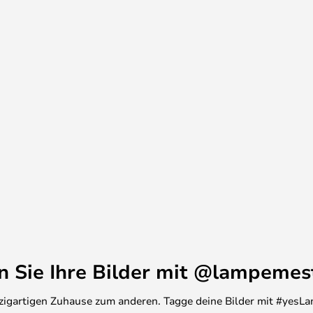
zuweisen, dass weder
e Haltbarkeit und Lebensdauer
en Sie Ihre Bilder mit @lampemes
inzigartigen Zuhause zum anderen. Tagge deine Bilder mit #yesLa