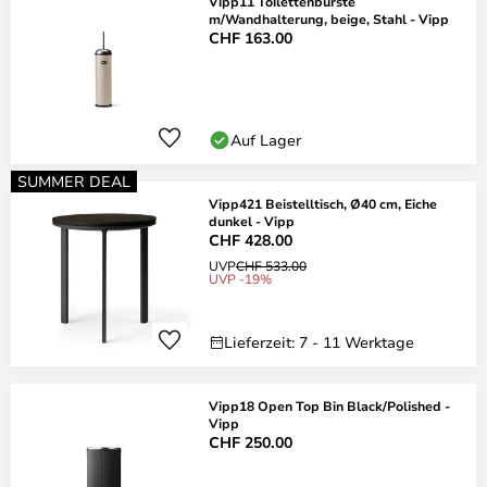
Vipp11 Toilettenbürste
m/Wandhalterung, beige, Stahl - Vipp
CHF 163.00
Auf Lager
SUMMER DEAL
Vipp421 Beistelltisch, Ø40 cm, Eiche
dunkel - Vipp
CHF 428.00
UVP
CHF 533.00
UVP -19%
Lieferzeit: 7 - 11 Werktage
Vipp18 Open Top Bin Black/Polished -
Vipp
CHF 250.00