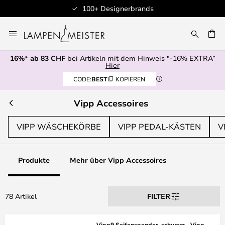
100+ Designerbrands
Zum
Inhalt
springen
16%* ab 83 CHF
bei Artikeln mit dem Hinweis "-16% EXTRA”
E
Hier
CODE:
BEST
KOPIEREN
Vipp Accessoires
VIPP WÄSCHEKÖRBE
VIPP PEDAL-KÄSTEN
V
Produkte
Mehr über Vipp Accessoires
78 Artikel
FILTER
Vipp9 Seifenspender, schwarz - Vipp