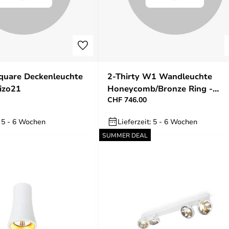
quare Deckenleuchte
2-Thirty W1 Wandleuchte
rizo21
Honeycomb/Bronze Ring -
CHF 746.00
Trizo21
: 5 - 6 Wochen
Lieferzeit: 5 - 6 Wochen
SUMMER DEAL