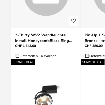
2-Thirty WV2 Wandleuchte
Pin-Up 1 S
Install HoneycombBlack Ring
Bronze - t
CHF 1’343.00
CHF 380.00
Trizo21
Lieferzeit: 5 - 6 Wochen
Lieferzeit
SUMMER DEAL
SUMMER DEAL