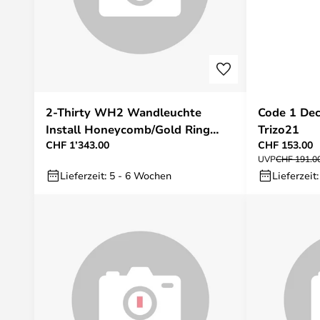
2-Thirty WH2 Wandleuchte
Code 1 Dec
Install Honeycomb/Gold Ring
Trizo21
CHF 1’343.00
CHF 153.00
Trizo21
UVP
CHF 191.0
Lieferzeit: 5 - 6 Wochen
Lieferzeit