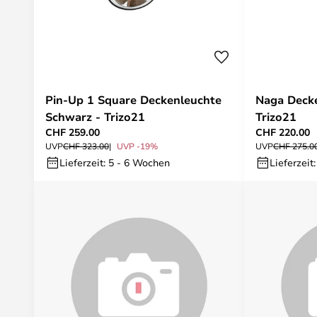
Pin-Up 1 Square Deckenleuchte
Naga Decke
Schwarz - Trizo21
Trizo21
CHF 259.00
CHF 220.00
UVP
CHF 323.00
UVP -19%
UVP
CHF 275.0
Lieferzeit: 5 - 6 Wochen
Lieferzeit