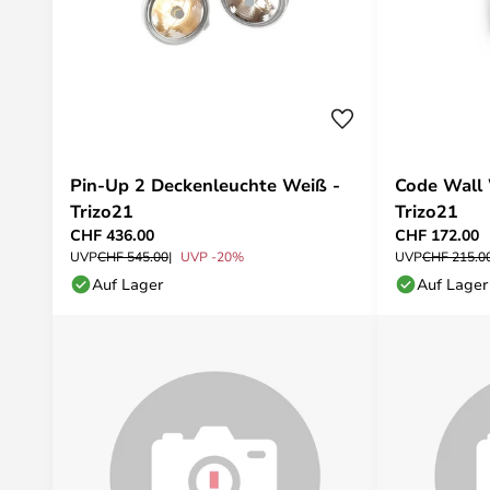
Pin-Up 2 Deckenleuchte Weiß -
Code Wall 
Trizo21
Trizo21
CHF 436.00
CHF 172.00
UVP
CHF 545.00
UVP -20%
UVP
CHF 215.0
Auf Lager
Auf Lager