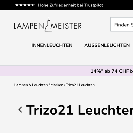
Zum
Hohe Zufriedenheit bei Trustpilot
Inhalt
springen
Finden
Sie
Ihre
Leuchte...
INNENLEUCHTEN
AUSSENLEUCHTEN
14%* ab 74 CHF
b
Lampen & Leuchten
Marken
Trizo21 Leuchten
Trizo21 Leuchte