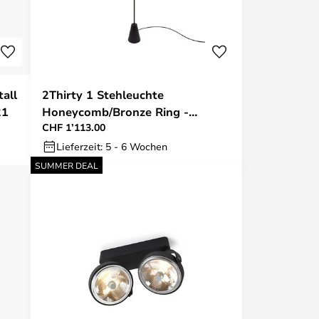
all
2Thirty 1 Stehleuchte
21
Honeycomb/Bronze Ring -
CHF 1’113.00
Trizo21
Lieferzeit: 5 - 6 Wochen
SUMMER DEAL