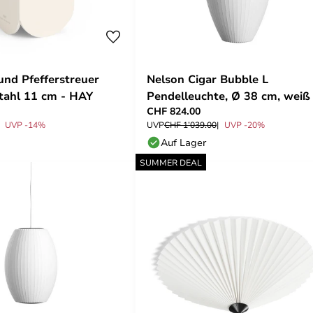
und Pfefferstreuer
Nelson Cigar Bubble L
tahl 11 cm - HAY
Pendelleuchte, Ø 38 cm, weiß 
CHF 824.00
HAY
UVP -14%
UVP
CHF 1’039.00
UVP -20%
Auf Lager
SUMMER DEAL