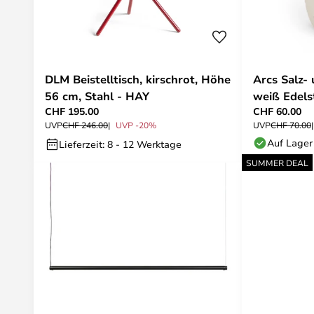
DLM Beistelltisch, kirschrot, Höhe
Arcs Salz- 
56 cm, Stahl - HAY
weiß Edels
CHF 195.00
CHF 60.00
UVP
CHF 246.00
UVP -20%
UVP
CHF 70.00
Auf Lager
Lieferzeit: 8 - 12 Werktage
SUMMER DEAL