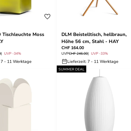
 Tischleuchte Moss
DLM Beistelltisch, hellbraun,
AY
Höhe 56 cm, Stahl - HAY
CHF 164.00
0
UVP -34%
UVP
CHF 246.00
UVP -33%
: 7 - 11 Werktage
Lieferzeit: 7 - 11 Werktage
SUMMER DEAL