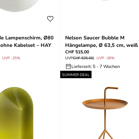
de Lampenschirm, Ø80
Nelson Saucer Bubble M
 ohne Kabelset – HAY
Hängelampe, Ø 63,5 cm, weiß
CHF 515.00
HAY
UVP -25%
UVP
CHF 835.00
UVP -38%
Lieferzeit: 5 - 7 Wochen
SUMMER DEAL