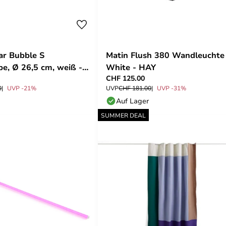
ar Bubble S
Matin Flush 380 Wandleuchte
e, Ø 26,5 cm, weiß -
White - HAY
CHF 125.00
0
UVP -21%
UVP
CHF 181.00
UVP -31%
Auf Lager
SUMMER DEAL