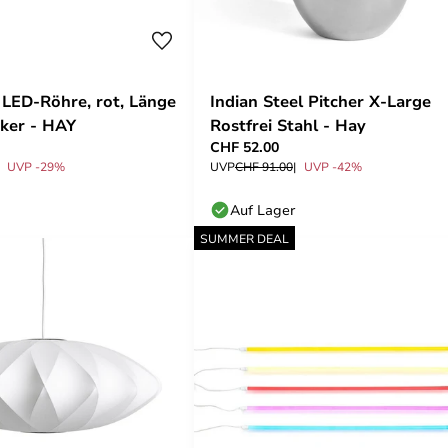
LED-Röhre, rot, Länge
Indian Steel Pitcher X-Large
cker - HAY
Rostfrei Stahl - Hay
CHF 52.00
UVP -29%
UVP
CHF 91.00
UVP -42%
Auf Lager
SUMMER DEAL