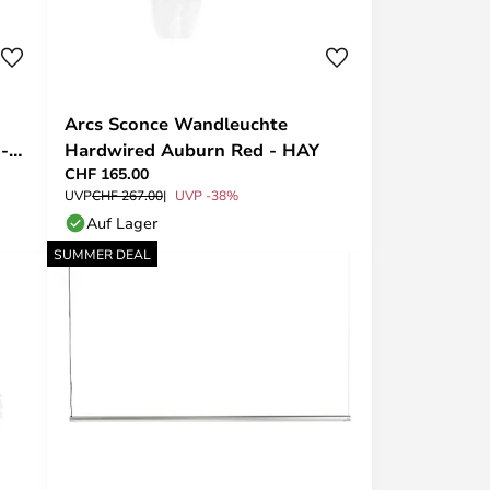
Arcs Sconce Wandleuchte
-
Hardwired Auburn Red - HAY
CHF 165.00
UVP
CHF 267.00
UVP -38%
Auf Lager
SUMMER DEAL