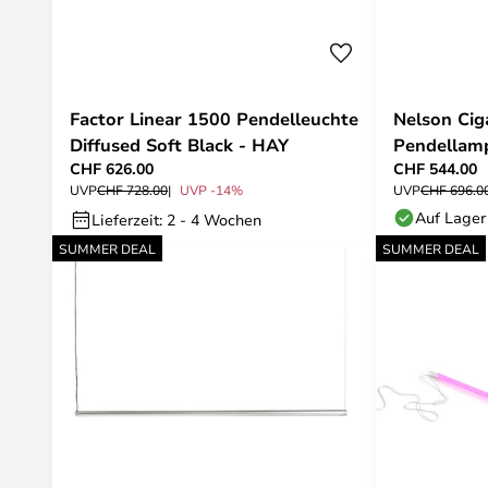
Factor Linear 1500 Pendelleuchte
Nelson Cig
Diffused Soft Black - HAY
Pendellamp
CHF 626.00
CHF 544.00
HAY
UVP
CHF 728.00
UVP -14%
UVP
CHF 696.0
Auf Lager
Lieferzeit: 2 - 4 Wochen
SUMMER DEAL
SUMMER DEAL