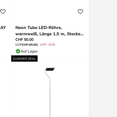
HAY
Neon Tube LED-Röhre,
warmweiß, Länge 1,5 m, Stecker
CHF 50.00
- HAY
UVP
CHF 85.00
UVP -41%
Auf Lager
SUMMER DEAL