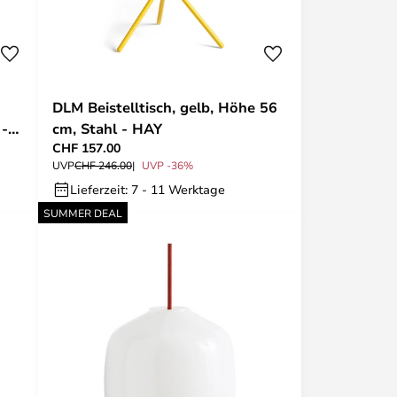
DLM Beistelltisch, gelb, Höhe 56
 -
cm, Stahl - HAY
CHF 157.00
UVP
CHF 246.00
UVP -36%
Lieferzeit: 7 - 11 Werktage
SUMMER DEAL