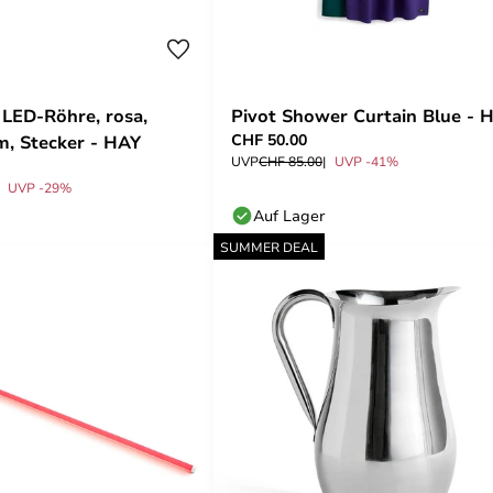
LED-Röhre, rosa,
Pivot Shower Curtain Blue - 
CHF 50.00
m, Stecker - HAY
UVP
CHF 85.00
UVP -41%
UVP -29%
Auf Lager
SUMMER DEAL