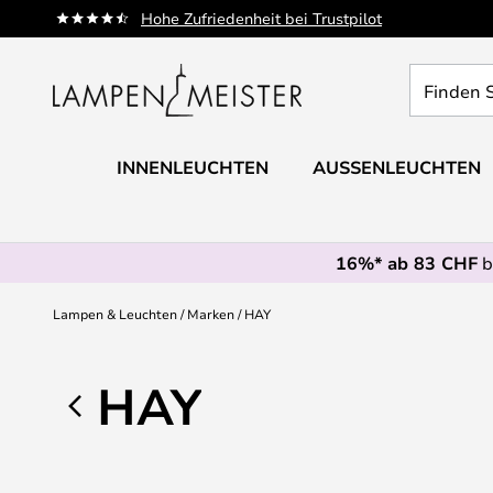
Zum
Hohe Zufriedenheit bei Trustpilot
Inhalt
springen
Finden
Sie
Ihre
Leuchte...
INNENLEUCHTEN
AUSSENLEUCHTEN
16%* ab 83 CHF
b
Lampen & Leuchten
Marken
HAY
HAY