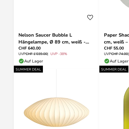
Nelson Saucer Bubble L
Paper Sha
Hängelampe, Ø 89 cm, weiß -
cm, weiß –
CHF 640.00
CHF 55.00
HAY
UVP
CHF 1’039.00
UVP -38%
UVP
CHF 74.00
Auf Lager
Auf Lager
SUMMER DEAL
SUMMER DEAL