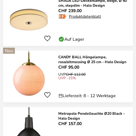
SHADE LED-Deckenlampe, beige, Ø 40
cm, stepdim - Halo Design
CHF 239.00
Produktdatenblatt
Auf Lager
Neu
CANDY BALL Hängelampe,
rosa/altmessing Ø 25 cm - Halo Design
CHF 95.00
UVP
CHF 112.00
UVP -15%
Lieferzeit: 8 - 12 Werktage
Metropole Pendelleuchte Ø20 Black -
Halo Design
CHF 157.00