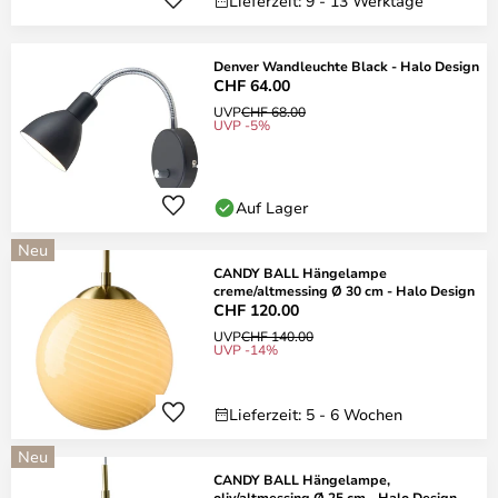
Lieferzeit: 9 - 13 Werktage
Denver Wandleuchte Black - Halo Design
CHF 64.00
UVP
CHF 68.00
UVP -5%
Auf Lager
Neu
CANDY BALL Hängelampe
creme/altmessing Ø 30 cm - Halo Design
CHF 120.00
UVP
CHF 140.00
UVP -14%
Lieferzeit: 5 - 6 Wochen
Neu
CANDY BALL Hängelampe,
oliv/altmessing Ø 25 cm - Halo Design