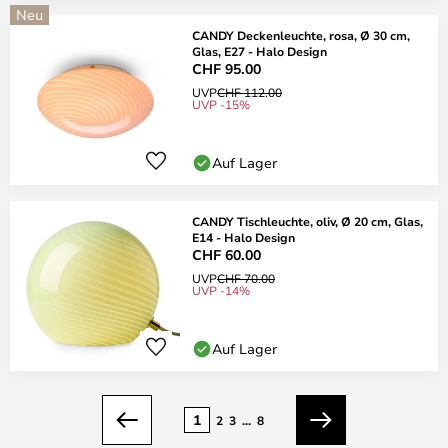
Neu
CANDY Deckenleuchte, rosa, Ø 30 cm,
Glas, E27 - Halo Design
CHF 95.00
UVP
CHF 112.00
UVP -15%
Auf Lager
CANDY Tischleuchte, oliv, Ø 20 cm, Glas,
E14 - Halo Design
CHF 60.00
UVP
CHF 70.00
UVP -14%
Auf Lager
Seite
1
2
3
...
8
Zurück
Weiter