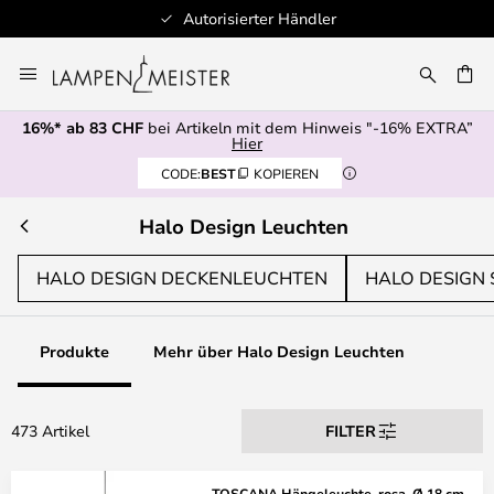
100+ Designerbrands
Zum
Inhalt
springen
16%* ab 83 CHF
bei Artikeln mit dem Hinweis "-16% EXTRA”
E
Hier
CODE:
BEST
KOPIEREN
Halo Design Leuchten
HALO DESIGN DECKENLEUCHTEN
HALO DESIGN
Produkte
Mehr über Halo Design Leuchten
473 Artikel
FILTER
TOSCANA Hängeleuchte, rosa, Ø 18 cm,