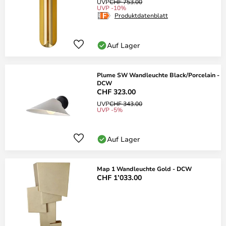
UVP
CHF 753.00
UVP -10%
Produktdatenblatt
Auf Lager
Plume SW Wandleuchte Black/Porcelain -
DCW
CHF 323.00
UVP
CHF 343.00
UVP -5%
Auf Lager
Map 1 Wandleuchte Gold - DCW
CHF 1’033.00