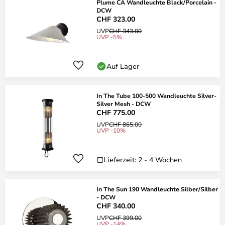
Plume CA Wandleuchte Black/Porcelain -
DCW
CHF 323.00
UVP
CHF 343.00
UVP -5%
Auf Lager
In The Tube 100-500 Wandleuchte Silver-
Silver Mesh - DCW
CHF 775.00
UVP
CHF 865.00
UVP -10%
Lieferzeit: 2 - 4 Wochen
In The Sun 190 Wandleuchte Silber/Silber
- DCW
CHF 340.00
UVP
CHF 399.00
UVP -14%