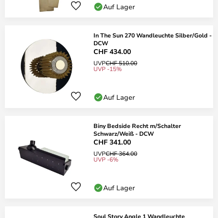
Auf Lager
In The Sun 270 Wandleuchte Silber/Gold -
DCW
CHF 434.00
UVP
CHF 510.00
UVP -15%
Auf Lager
Biny Bedside Recht m/Schalter
Schwarz/Weiß - DCW
CHF 341.00
UVP
CHF 364.00
UVP -6%
Auf Lager
Soul Story Angle 1 Wandleuchte