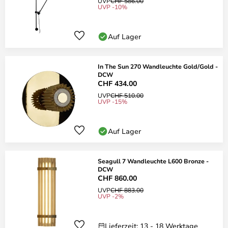
UVP
CHF 586.00
UVP -10%
Auf Lager
In The Sun 270 Wandleuchte Gold/Gold -
DCW
CHF 434.00
UVP
CHF 510.00
UVP -15%
Auf Lager
Seagull 7 Wandleuchte L600 Bronze -
DCW
CHF 860.00
UVP
CHF 883.00
UVP -2%
Lieferzeit: 13 - 18 Werktage