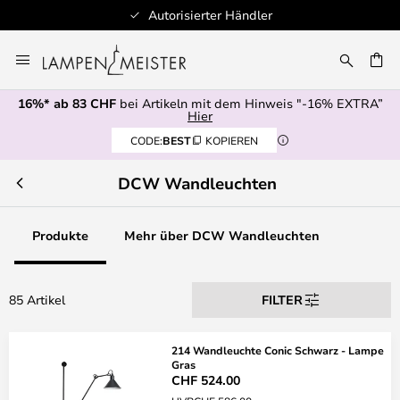
Autorisierter Händler
100
Zum
Inhalt
springen
16%* ab 83 CHF
bei Artikeln mit dem Hinweis "-16% EXTRA”
E
Hier
CODE:
BEST
KOPIEREN
DCW Wandleuchten
Produkte
Mehr über DCW Wandleuchten
85 Artikel
FILTER
214 Wandleuchte Conic Schwarz - Lampe
Gras
CHF 524.00