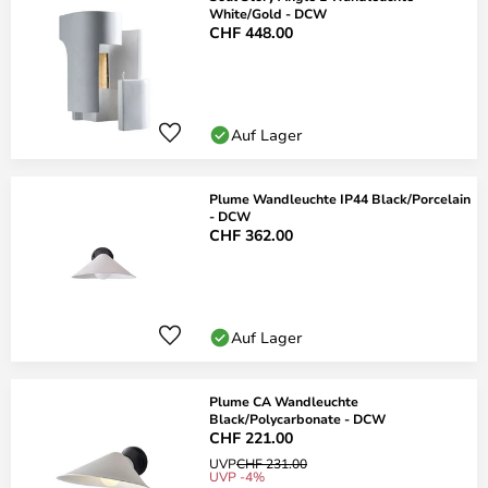
White/Gold - DCW
CHF 448.00
Auf Lager
Plume Wandleuchte IP44 Black/Porcelain
- DCW
CHF 362.00
Auf Lager
Plume CA Wandleuchte
Black/Polycarbonate - DCW
CHF 221.00
UVP
CHF 231.00
UVP -4%