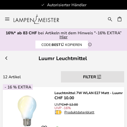
Autorisierter Händler
Zum
Inhalt
springen
16%* ab 83 CHF
bei Artikeln mit dem Hinweis "-16% EXTRA”
E
Hier
CODE:
BEST
KOPIEREN
Luumr Leuchtmittel
12 Artikel
FILTER
- 16 % EXTRA
Leuchtmittel 7W WLAN E27 Matt - Luumr
CHF 10.00
UVP
CHF 12.00
UVP -16%
Produktdatenblatt