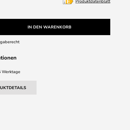
Produktdatenblatt
IN DEN WARENKORB
kgaberecht
ationen
 5 Werktage
DUKTDETAILS