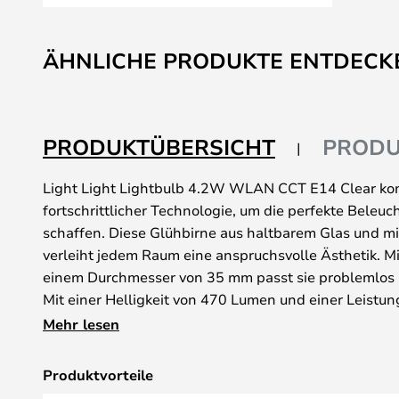
Zum
Anfang
ÄHNLICHE PRODUKTE ENTDECK
der
Bildgalerie
springen
PRODUKTÜBERSICHT
PRODU
Light Light Lightbulb 4.2W WLAN CCT E14 Clear kom
fortschrittlicher Technologie, um die perfekte Beleu
schaffen. Diese Glühbirne aus haltbarem Glas und mi
verleiht jedem Raum eine anspruchsvolle Ästhetik. 
einem Durchmesser von 35 mm passt sie problemlos 
Mit einer Helligkeit von 470 Lumen und einer Leistun
diese Glühbirne eine beeindruckende Beleuchtung, d
Mehr lesen
Gebrauch als auch für das Ambiente ideal ist. Die ei
2700K bis 6500K ermöglicht es Ihnen, die perfekte A
Produktvorteile
schaffen, während der hohe Farbwiedergabeindex (CRI