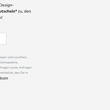
 Design-
utschein*
zu, den
n!
ampen und Leuchten,
ktionspakete,
mfragen sowie Anfragen
eldelink, den Sie in
ärung
.