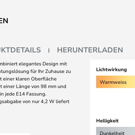
EN
KTDETAILS
HERUNTERLADEN
biniert elegantes Design mit
Lichtwirkung
chtungslösung für Ihr Zuhause zu
t einer klaren Oberfläche
Warmweiss
Mit einer Länge von 98 mm und
in jede E14 Fassung.
gsabgabe von nur 4,2 W liefert
ie sowohl für den praktischen
nstellbare Farbtemperatur von
Helligkeit
tmosphäre für jeden Anlass zu
) von 80 dafür sorgt, dass die
Dunkelheit