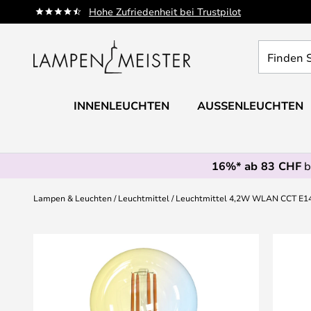
Zum
Hohe Zufriedenheit bei Trustpilot
Inhalt
springen
Finden
Sie
Ihre
Leuchte...
INNENLEUCHTEN
AUSSENLEUCHTEN
16%* ab 83 CHF
b
Lampen & Leuchten
Leuchtmittel
Leuchtmittel 4,2W WLAN CCT E14
Zum
Ende
der
Bildgalerie