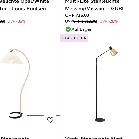
hleuchte Opal/White
Multi-Lite Stehleuchte
er - Louis Poulsen
Messing/Messing - GUBI
CHF 725.00
.00
UVP -36%
UVP
CHF 1’018.00
UVP -28%
Auf Lager
- 14 % EXTRA
 Stehleuchte
Vlada Stehleuchte Matt