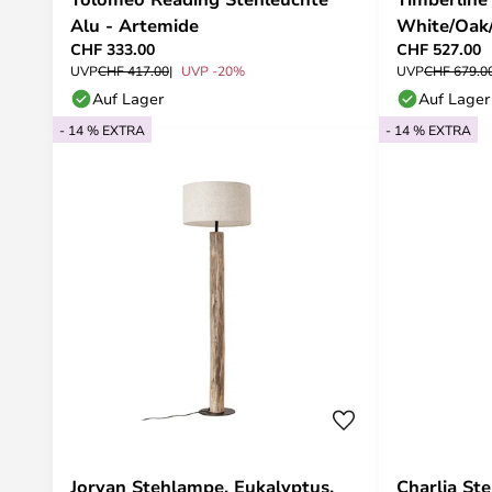
Alu - Artemide
White/Oak/
CHF 333.00
CHF 527.00
UVP
CHF 417.00
UVP -20%
UVP
CHF 679.0
Auf Lager
Auf Lager
- 14 % EXTRA
- 14 % EXTRA
Jorvan Stehlampe, Eukalyptus,
Charlia St