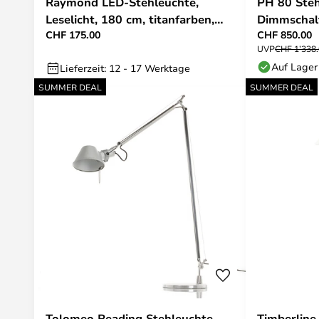
Raymond LED-Stehleuchte,
PH 80 Ste
Leselicht, 180 cm, titanfarben,
Dimmschalt
CHF 175.00
CHF 850.00
Metall, CCT - Lucande
UVP
CHF 1’338
Auf Lager
Lieferzeit: 12 - 17 Werktage
SUMMER DEAL
SUMMER DEAL
Tolomeo Reading Stehleuchte
Timberline