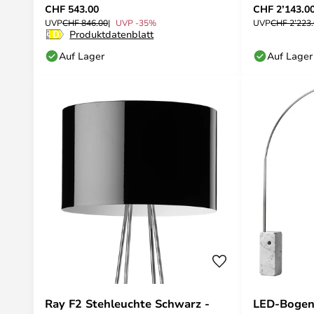
CHF 543.00
CHF 2’143.0
UVP
CHF 846.00
UVP -35%
UVP
CHF 2’223
Produktdatenblatt
Auf Lager
Auf Lager
Ray F2 Stehleuchte Schwarz -
LED-Bogen