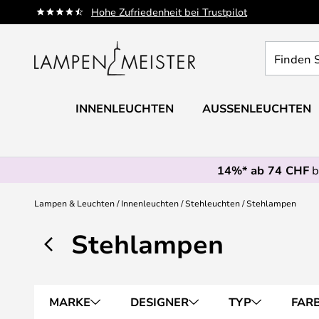
Zum
Hohe Zufriedenheit bei Trustpilot
Inhalt
springen
Finden
Sie
Ihre
Leuchte...
INNENLEUCHTEN
AUSSENLEUCHTEN
14%* ab 74 CHF
b
Lampen & Leuchten
Innenleuchten
Stehleuchten
Stehlampen
Stehlampen
MARKE
DESIGNER
TYP
FAR