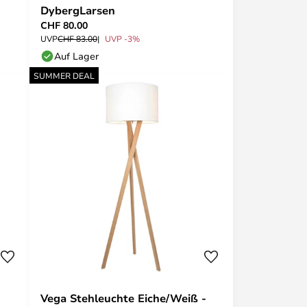
DybergLarsen
CHF 80.00
UVP
CHF 83.00
UVP -3%
Auf Lager
SUMMER DEAL
Vega Stehleuchte Eiche/Weiß -