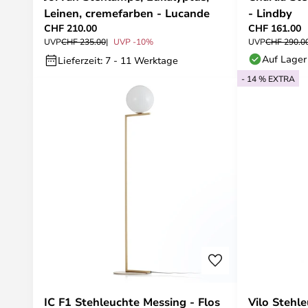
Leinen, cremefarben - Lucande
- Lindby
CHF 210.00
CHF 161.00
UVP
CHF 235.00
UVP -10%
UVP
CHF 290.0
Auf Lager
Lieferzeit: 7 - 11 Werktage
- 14 % EXTRA
IC F1 Stehleuchte Messing - Flos
Vilo Stehl