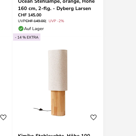
Ocean Stehlampe, orange, Höhe
160 cm, 2-flg. - Dyberg Larsen
CHF 145.00
UVP
CHF 149.00
UVP -2%
Auf Lager
- 14 % EXTRA
Kimiko Stehleuchte, Höhe 100