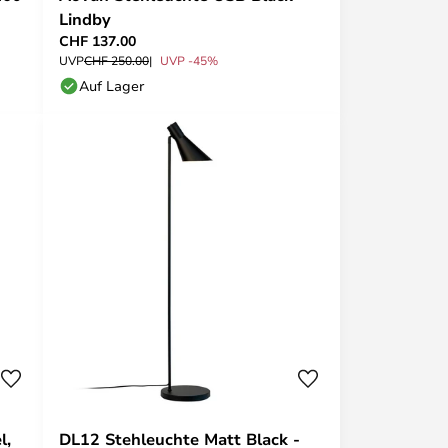
Lindby
CHF 137.00
UVP
CHF 250.00
UVP -45%
Auf Lager
l,
DL12 Stehleuchte Matt Black -