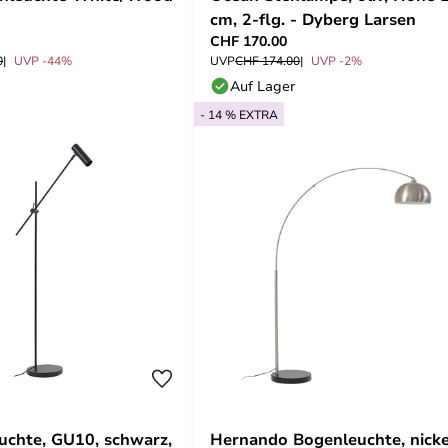
cm, 2-flg. - Dyberg Larsen
CHF 170.00
0
UVP -44%
UVP
CHF 174.00
UVP -2%
Auf Lager
- 14 % EXTRA
euchte, GU10, schwarz,
Hernando Bogenleuchte, nicke