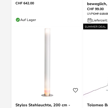
CHF 642.00
beweglich,
CHF 99.00
Lindby
UVP
CHF 118.0
Auf Lager
Lieferzeit
SUMMER DEAL
Stylos Stehleuchte, 200 cm -
Tolomeo Ba