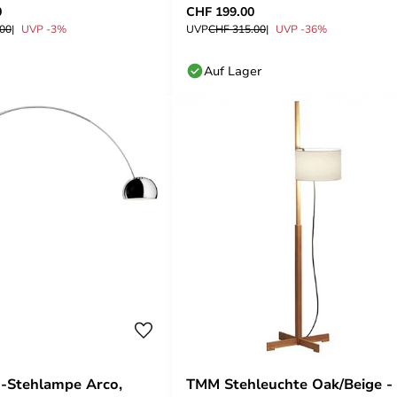
0
CHF 199.00
.00
UVP -3%
UVP
CHF 315.00
UVP -36%
Auf Lager
-Stehlampe Arco,
TMM Stehleuchte Oak/Beige -