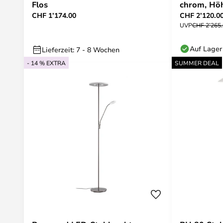
Flos
chrom, Hö
CHF 1’174.00
CHF 2’120.0
UVP
CHF 2’265
Auf Lager
Lieferzeit: 7 - 8 Wochen
- 14 % EXTRA
SUMMER DEAL