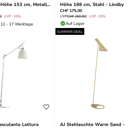
 Höhe 153 cm, Metall -
Höhe 188 cm, Stahl - Lindby
CHF 175.00
0
UVP -16%
UVP
CHF 260.00
UVP -32%
Auf Lager
: 12 - 17 Werktage
SUMMER DEAL
sculante Lettura
AJ Stehleuchte Warm Sand -