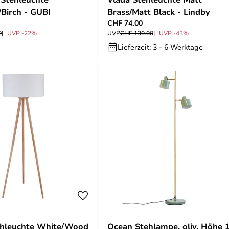
Birch - GUBI
Brass/Matt Black - Lindby
CHF 74.00
0
UVP -22%
UVP
CHF 130.00
UVP -43%
Lieferzeit: 3 - 6 Werktage
ehleuchte White/Wood
Ocean Stehlampe, oliv, Höhe 