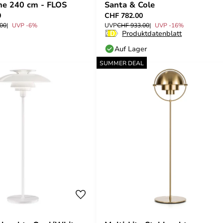
he 240 cm - FLOS
Santa & Cole
0
CHF 782.00
.00
UVP -6%
UVP
CHF 933.00
UVP -16%
Produktdatenblatt
Auf Lager
SUMMER DEAL