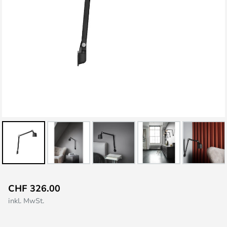
Zum
CHF 326.00
Anfang
inkl. MwSt.
der
Bildgalerie