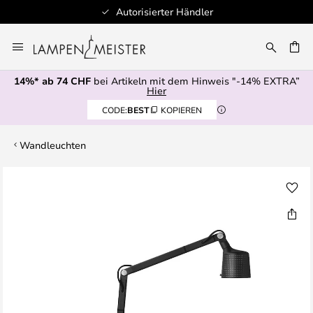
Autorisierter Händler
Zum
Inhalt
springen
14%* ab 74 CHF
bei Artikeln mit dem Hinweis "-14% EXTRA”
E
Hier
CODE:
BEST
KOPIEREN
Wandleuchten
Zum
Ende
der
Bildgalerie
springen