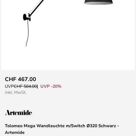
Zum
CHF 467.00
Anfang
UVP -20%
UVP
CHF 584.00
der
inkl. MwSt.
Bildgalerie
springen
Tolomeo Mega Wandleuchte m/Switch Ø320 Schwarz -
Artemide