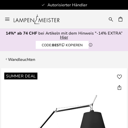
Autorisierter Händler
Zum
Inhalt
springen
14%* ab 74 CHF
bei Artikeln mit dem Hinweis "-14% EXTRA”
E
Hier
CODE:
BEST
KOPIEREN
Wandleuchten
Zum
SUMMER DEAL
Ende
der
Bildgalerie
springen