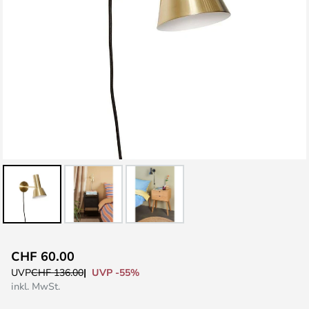
Zum
CHF 60.00
Anfang
UVP -55%
UVP
CHF 136.00
der
inkl. MwSt.
Bildgalerie